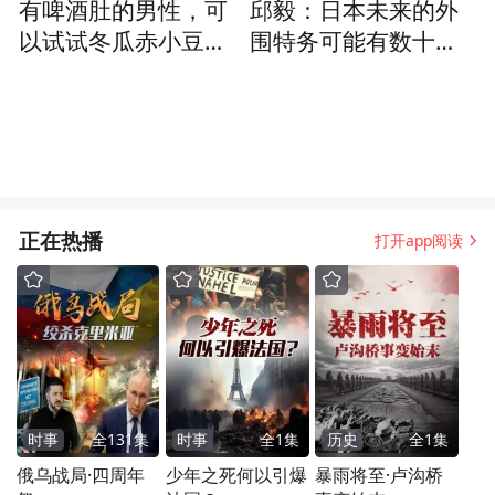
有啤酒肚的男性，可
邱毅：日本未来的外
以试试冬瓜赤小豆化
围特务可能有数十
瘀汤
万，是亚洲地缘政治
安定的心腹大患
正在热播
打开app阅读
时事
全
131
集
时事
全
1
集
历史
全
1
集
俄乌战局·四周年
少年之死何以引爆
暴雨将至·卢沟桥