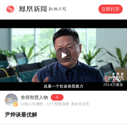
立即打开
00:00
02:28
255.4万
播放
舍得智慧人物
12段人生感悟，12个智慧选择
来自北京市
尹烨谈最优解