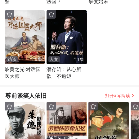
祭
法国？
事变始末
访谈
全
5
集
人文
全
1
集
岐黄之光·对话国
濮存昕：从心所
医大师
欲，不逾矩
尊前谈笑人依旧
打开app阅读