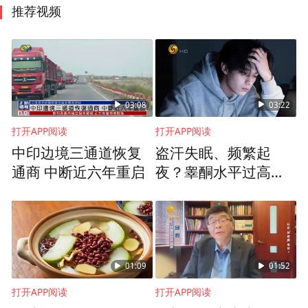
推荐视频
03:08
03:22
打开APP阅读
打开APP阅读
中印边境三通道恢复
盗汗失眠、频繁起
通商 中断近六年重启
夜？睾酮水平过高过
低，都在加速男性衰
老
01:09
01:52
打开APP阅读
打开APP阅读