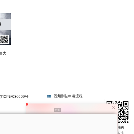
售大
视频删帖申请流程
京ICP证030609号
电视不播的
真相在这找