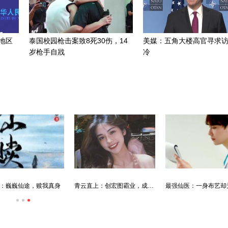
地区
泰国校园枪击案致8死30伤，14
美媒：五角大楼高官寻求
岁枪手自戕
冷
：巍巍仙途，赎我真身
青云直上：创宏图霸业，成人生赢家