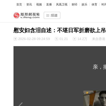
首页
资讯
视频
直播
凤凰卫视
财经
娱乐
体育
时
慰安妇含泪自述：不堪日军折磨欲上吊
2026-02-28 09:24:59
01:21
14.2万
来自香港
亲，