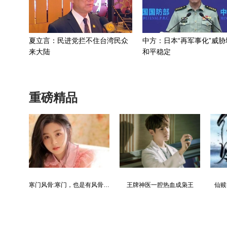
夏立言：民进党拦不住台湾民众
中方：日本“再军事化”威胁
来大陆
和平稳定
重磅精品
都市争锋被新来的女上司给看上
寒门风骨:寒门，也是有风骨的！
王牌神医一腔热血成枭王
仙赎