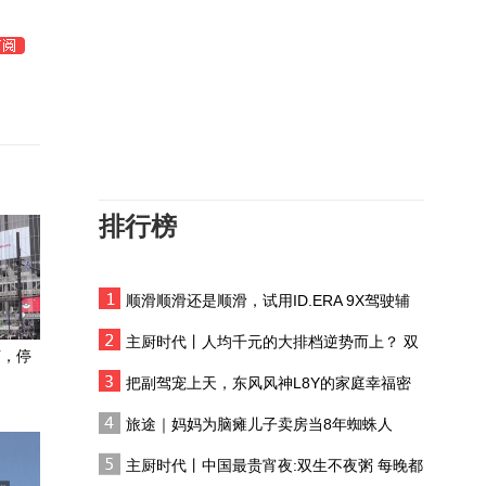
1925年郭沫若亲历了“五卅
团
惨案”，悲愤的他第一次提
出“文学革命”的口号
为抗衡北约，苏联联合东
欧社会主义国家成立华
约，但最终在1991年走向
傅抱石仿刻印章惹大祸，
终结
为何因祸得福？
排行榜
唐山地震亲历者：刚被埋
在废墟时周围呼救声不
断，可时间一长便销声匿
顺滑顺滑还是顺滑，试用ID.ERA 9X驾驶辅
人穷志不穷！母亲从小教
迹了
助系统
导傅抱石“人要有志向”
主厨时代丨人均千元的大排档逆势而上？ 双
声，停
生不夜粥：消费群体一直在 只是换了个地方
傅抱石：从修伞铺里走出
把副驾宠上天，东风风神L8Y的家庭幸福密
的艺术巨匠，儿时的他将
码
旅途｜妈妈为脑瘫儿子卖房当8年蜘蛛人
目光投向邻家的刻字摊
傅抱石家境贫寒无力求
主厨时代丨中国最贵宵夜:双生不夜粥 每晚都
学，巡警陶先生的善意，