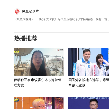
凤凰纪录片
《凤凰大视野》、《纪录大时代》等凤凰卫视纪录片内容精选，纵有千古
热播推荐
伊朗称正在审议霍尔木兹海峡管
国民党备战地方选举，筹
理方案
军强化空战