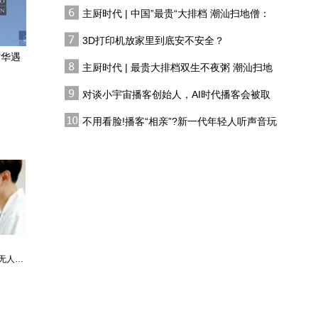
有人花两万吃一桌
点亮他的求学之路
主厨时代 | 中国”最贵“大排档 潮汕扫地僧：
刚丢掉小学教职，转身入
双生不夜粥
职名校中学，傅抱石遭人
3D打印机放家里到底安不安全？
联名告状
访华遇
主厨时代 | 最贵大排档双生不夜粥 潮汕扫地
富家小姐爱上穷小子，傅
僧 预告片
抱石如何打动岳父一家？
对谈小宇宙播客创始人，AI时代播客会被取
代吗?
“中国无唐朝”是鬼话！撕
不用看脸!播客“相亲”?新一代年轻人听声音玩
开美日史学阴谋：千万别
恋综
被AI骗了
马海德是最早一批进入红
色中国的外国人，为了中
国的医疗事业留在苏区
最强仙医：一身布艺却无人不识
婿中狂龙:三年上门女婿后的爆发
男人四十：家有娇妻