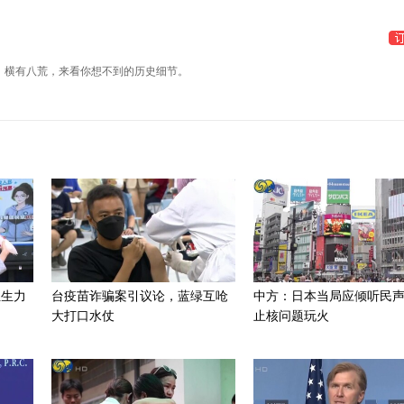
，横有八荒，来看你想不到的历史细节。
组生力
台疫苗诈骗案引议论，蓝绿互呛
中方：日本当局应倾听民
大打口水仗
止核问题玩火