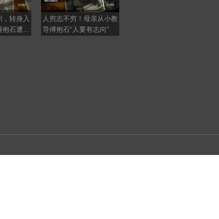
职，转身入
人穷志不穷！母亲从小教
“中国无唐朝”是鬼话！撕
傅抱石遭人
导傅抱石“人要有志向”
开美日史学阴谋：千万别
被AI骗了