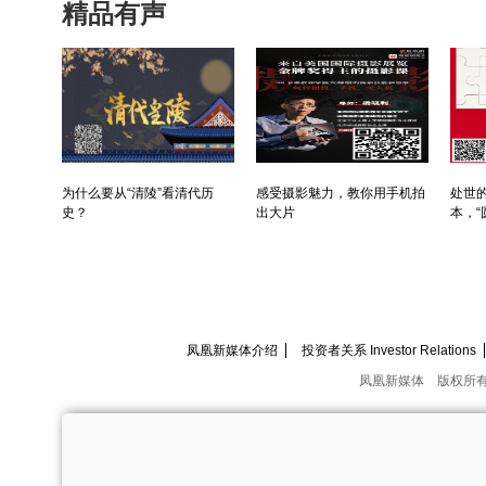
精品有声
为什么要从“清陵”看清代历
感受摄影魅力，教你用手机拍
处世的
史？
出大片
本，“
凤凰新媒体介绍
投资者关系 Investor Relations
凤凰新媒体
版权所