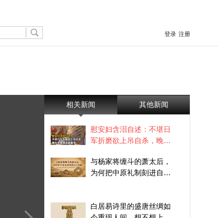
登录
注册
相关新闻
其他新闻
慰安妇含泪自述：不堪日
军折磨欲上吊自杀，晚年
靠抽烟逃避噩梦
与杨家将缠斗的萧太后，
为何把中原礼制刻进自己
皇陵？
白居易诗里的盛唐丝绸如
今重现人间，想不想上身