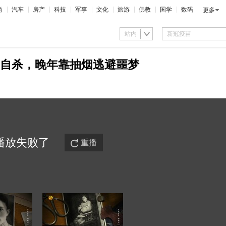
尚
汽车
房产
科技
军事
文化
旅游
佛教
国学
数码
更多
站内
自杀，晚年靠抽烟逃避噩梦
播放
失败
了
重播