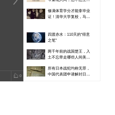
体验？
傅抱石仿刻印章惹大祸，
傅抱石家境贫寒无力求
富家小姐爱上
修满体育学分才能拿毕业
为何因祸得福？
学，巡警陶先生的善意，
抱石如何打动
证！清华大学复校，马约
点亮他的求学之路
翰设立入学第一节体育课
四渡赤水：110天的“得意
之笔”
两千年前的战国楚王，入
土不忘带走哪些人间美
味？
所有日本战犯均称无罪，
中国代表团申请解封日本
0
内部档案，找到关键证据
1926·北伐狂飙：军阀割据
南京大屠杀审理揭开日军
暴行，旁听的日本人得知
真相，不敢面对中国代表