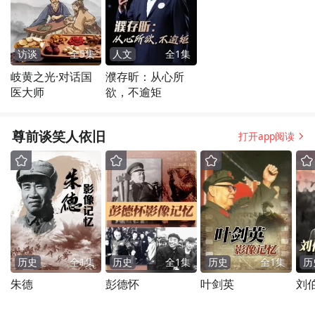
访谈
全
5
集
人文
全
1
集
岐黄之光·对话国
濮存昕：从心所
医大师
欲，不逾矩
尊前谈笑人依旧
打开app阅读
历史
全
1
集
历史
全
1
集
历史
全
1
集
历
朱德
彭德怀
叶剑英
刘