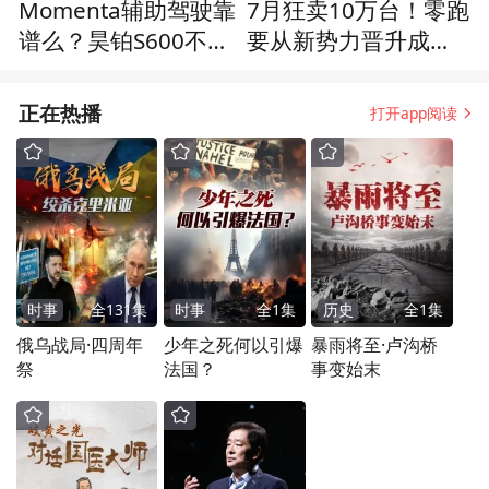
Momenta辅助驾驶靠
7月狂卖10万台！零跑
谱么？昊铂S600不到
要从新势力晋升成主
20万，“智价比”真心
流玩家？
可以
正在热播
打开app阅读
时事
全
131
集
时事
全
1
集
历史
全
1
集
俄乌战局·四周年
少年之死何以引爆
暴雨将至·卢沟桥
祭
法国？
事变始末