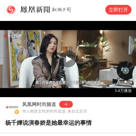
立即打开
00:00
01:53
5.4万
播放
凤凰网时尚频道
华人精英女性的时尚首选
来自北京市
杨千嬅说演春娇是她最幸运的事情