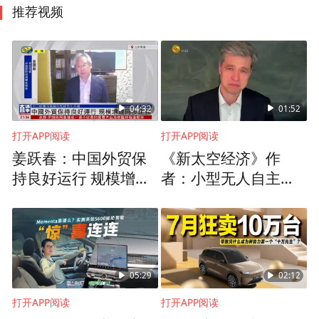
推荐视频
04:32
01:52
打开APP阅读
打开APP阅读
姜跃春：中国外贸保
《新太空经济》作
持良好运行 规模增速
者：小型无人自主空
同步走强
间站，在短期内更可
能实现商业化
05:29
02:12
打开APP阅读
打开APP阅读