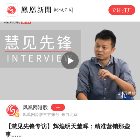
立即打开
00:00
03:33
3.4万
播放
凤凰网港股
凤凰网港股官方账号
来自北京
【慧见先锋专访】辉煌明天董晖：精准营销那些
事……