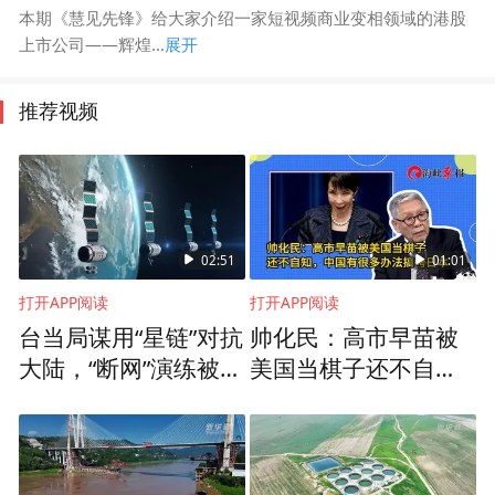
本期《慧见先锋》给大家介绍一家短视频商业变相领域的港股
上市公司——辉煌...
展开
推荐视频
02:51
01:01
打开APP阅读
打开APP阅读
台当局谋用“星链”对抗
帅化民：高市早苗被
大陆，“断网”演练被批
美国当棋子还不自
制造战争恐惧
知，中国有很多办法
搞垮日本