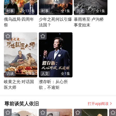
时事
全
131
集
时事
全
1
集
历史
全
1
集
俄乌战局·四周年
少年之死何以引爆
暴雨将至·卢沟桥
祭
法国？
事变始末
访谈
全
5
集
人文
全
1
集
岐黄之光·对话国
濮存昕：从心所
医大师
欲，不逾矩
尊前谈笑人依旧
打开app阅读