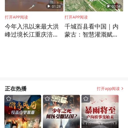
01:28
00:54
打开APP阅读
打开APP阅读
今年入汛以来最大洪
千城百县看中国｜内
峰过境长江重庆涪陵
蒙古：智慧灌溉赋能
段
旱田迭代新生
正在热播
打开app阅读