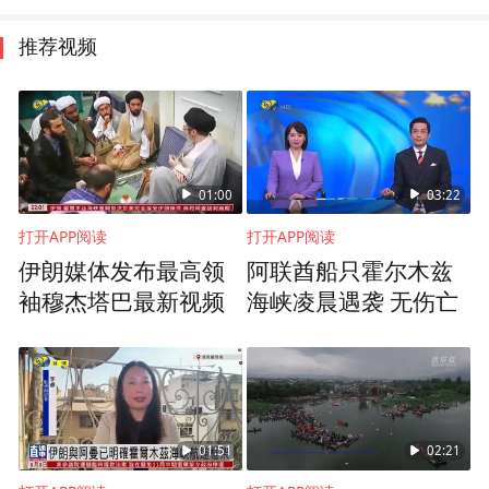
推荐视频
01:00
03:22
打开APP阅读
打开APP阅读
伊朗媒体发布最高领
阿联酋船只霍尔木兹
袖穆杰塔巴最新视频
海峡凌晨遇袭 无伤亡
01:51
02:21