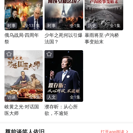
时事
全
131
集
时事
全
1
集
历史
全
1
集
俄乌战局·四周年
少年之死何以引爆
暴雨将至·卢沟桥
祭
法国？
事变始末
访谈
全
5
集
人文
全
1
集
岐黄之光·对话国
濮存昕：从心所
医大师
欲，不逾矩
尊前谈笑人依旧
打开app阅读