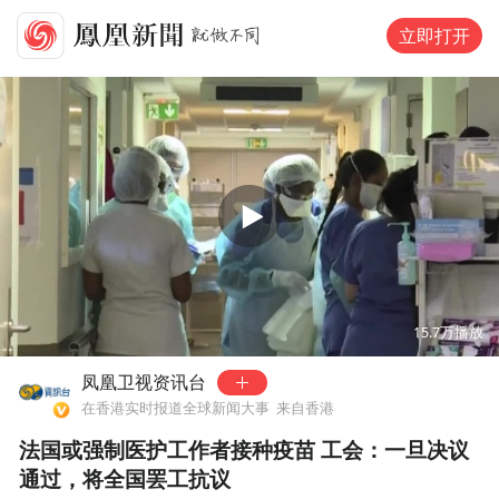
立即打开
00:00
02:03
15.7万
播放
凤凰卫视资讯台
在香港实时报道全球新闻大事
来自香港
法国或强制医护工作者接种疫苗 工会：一旦决议
通过，将全国罢工抗议