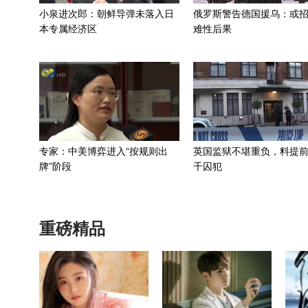
小泉进次郎：朝鲜导弹未落入日
俄罗斯警告德国援乌：或
本专属经济区
难性后果
专家：中美博弈进入“按规则出
英国监狱不堪重负，料提前
牌”阶段
千囚犯
重磅精品