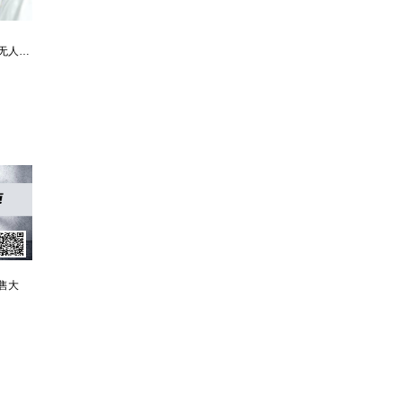
最强仙医：一身布艺却无人不识
婿中狂龙:三年上门女婿后的爆发
男人四十：家有娇妻
售大