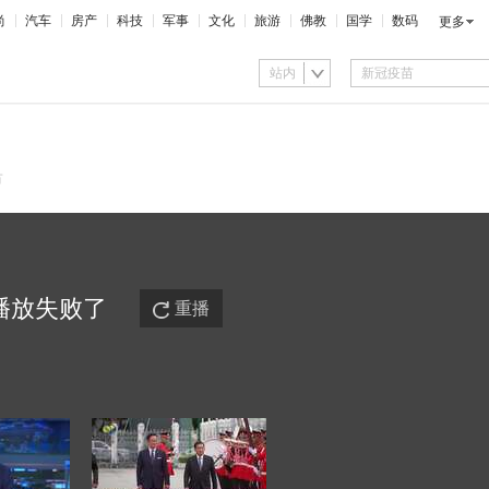
尚
汽车
房产
科技
军事
文化
旅游
佛教
国学
数码
更多
站内
市
播放
失败
了
重播