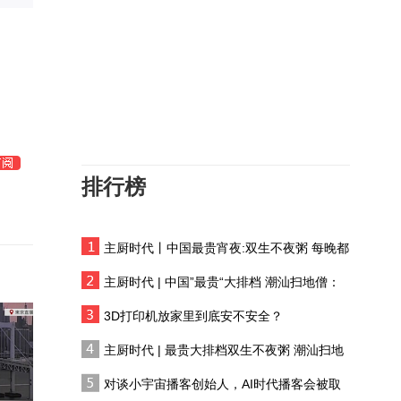
中国最高法完善生态法适
用规则 确保法典全面准确
实施
美国务卿鲁比奥领跑2028
共和党民调
杜马选举将反映俄罗斯民
意，如何解读普京指出的
困难与危机？
排行榜
日本菲律宾的深度捆绑
主厨时代丨中国最贵宵夜:双生不夜粥 每晚都
泰国总理欢迎缅甸总统敏
有人花两万吃一桌
昂莱访泰 冀深化泰缅关系
主厨时代 | 中国”最贵“大排档 潮汕扫地僧：
双生不夜粥
日本“闪电战式”设立“国家
3D打印机放家里到底安不安全？
情报局”，暴露了什么？
主厨时代 | 最贵大排档双生不夜粥 潮汕扫地
僧 预告片
集会反对设立“国家情报
对谈小宇宙播客创始人，AI时代播客会被取
局”，日本民众的疑虑集中