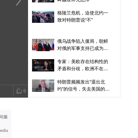
日本“国家情报局”为何会
集会反对设立“国家情报
伊朗态度强硬
格陵兰危机，迫使北约一
引爆媒体极化，成为政治
局”，日本民众的疑虑集
对话，美伊局
致对特朗普说“不”
认同分裂的标志性战场？
中在三点
升温发酵？
俄乌战争陷入僵局，朝鲜
对俄的军事支持已成为影
响战局的关键变量
专家：美欧存在结构性的
矛盾和分歧，欧洲不在美
国的战略重心里
特朗普频频发出“退出北
约”的信号，失去美国的欧
0
洲，能否自保？
欧洲高温干旱天气持续 超
往年同期气温
间服
专家解析：伊朗主动打击
美军基地，就是要挑战美
media
国底线，掌握战争的节奏