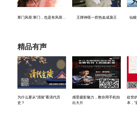
都市争锋被新来的女上司给看上
寒门风骨:寒门，也是有风骨的！
王牌神医一腔热血成枭王
仙赎
精品有声
为什么要从“清陵”看清代历
感受摄影魅力，教你用手机拍
处世的
史？
出大片
本，“