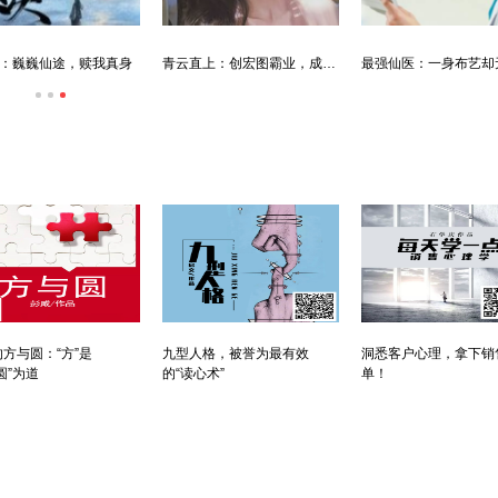
：巍巍仙途，赎我真身
青云直上：创宏图霸业，成人生赢家
方与圆：“方”是
九型人格，被誉为最有效
洞悉客户心理，拿下销
圆”为道
的“读心术”
单！