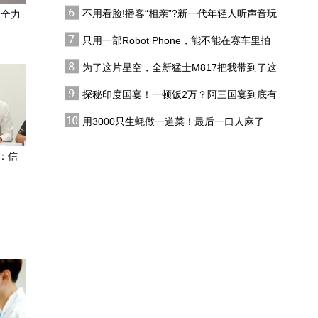
代吗?
在三点
不用看脸!播客“相亲”?新一代年轻人听声音玩
：全力
差一点，美国自毁中东80
恋综
年布局，美媒爆料：赫格
只用一部Robot Phone，能不能在赛车里拍
塞思骗了特朗普
出好莱坞大片？
为了这片星空，全新猛士M817把我带到了这
伊朗锁定海峡掌控权，美
里，值了！
伊谈判再现进展，双方打
探秘印度国宴！一顿饭2万？阿三国宴到底有
打停停意愿如何？
多离谱？
揭秘南海U型线的前世今
用3000只生蚝做一道菜！最后一口人麻了
生
：信
联合国“新掌门”之争