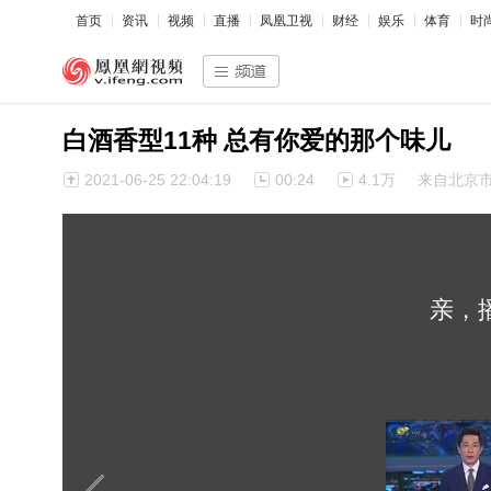
首页
资讯
视频
直播
凤凰卫视
财经
娱乐
体育
时
白酒香型11种 总有你爱的那个味儿
2021-06-25 22:04:19
00:24
4.1万
来自北京
亲，