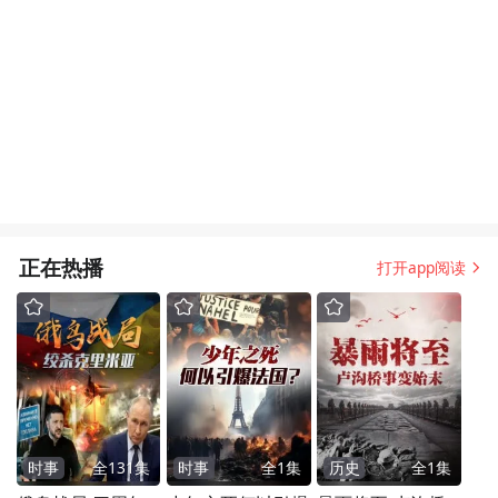
正在热播
打开app阅读
时事
全
131
集
时事
全
1
集
历史
全
1
集