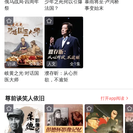
俄乌战局·四周年
少年之死何以引爆
暴雨将至·卢沟桥
祭
法国？
事变始末
访谈
全
5
集
人文
全
1
集
岐黄之光·对话国
濮存昕：从心所
医大师
欲，不逾矩
尊前谈笑人依旧
打开app阅读