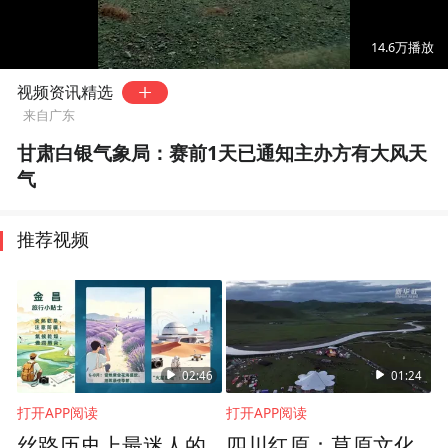
00:00
00:47
14.6万
播放
视频资讯精选
来自广东
甘肃白银气象局：赛前1天已通知主办方有大风天
气
推荐视频
02:46
01:24
打开APP阅读
打开APP阅读
丝路历史上最迷人的
四川红原：草原文化