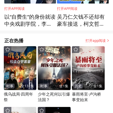
打开APP阅读
打开APP阅读
以“自费生”的身份就读
吴乃仁欠钱不还却有
中央戏剧学院，李乃
豪车接送，柯文哲
文：这成为鞭策我的
讽：人家是赖清德“干
动力
爹”
正在热播
打开app阅读
时事
全
131
集
时事
全
1
集
历史
全
1
集
俄乌战局·四周年
少年之死何以引爆
暴雨将至·卢沟桥
祭
法国？
事变始末