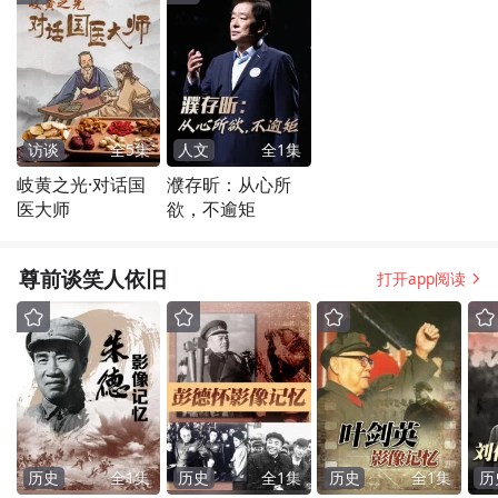
访谈
全
5
集
人文
全
1
集
岐黄之光·对话国
濮存昕：从心所
医大师
欲，不逾矩
尊前谈笑人依旧
打开app阅读
历史
全
1
集
历史
全
1
集
历史
全
1
集
历