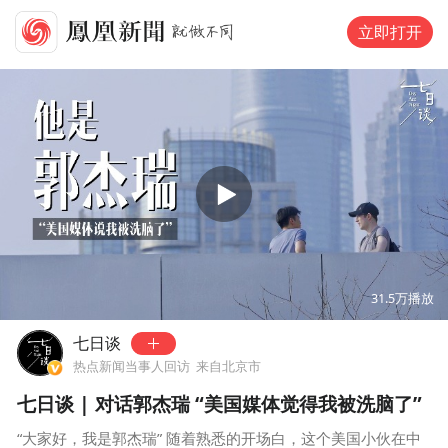
立即打开
00:00
20:40
31.5万
播放
七日谈
热点新闻当事人回访
来自北京市
七日谈 | 对话郭杰瑞 “美国媒体觉得我被洗脑了”
“大家好，我是郭杰瑞” 随着熟悉的开场白，这个美国小伙在中