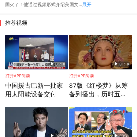
国火了！他通过视频形式介绍美国文...
展开
推荐视频
01:10
01:18
打开APP阅读
打开APP阅读
中国援古巴新一批家
87版《红楼梦》从筹
用太阳能设备交付
备到播出，历时五年
有余，期间先后到10
个省市取景
02:29
00:31