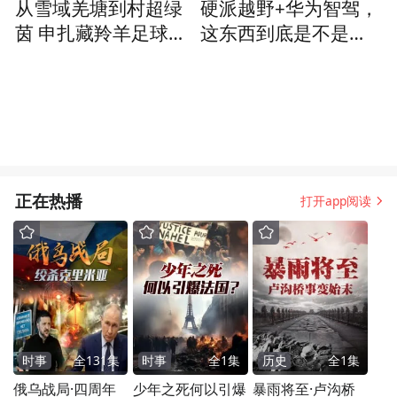
从雪域羌塘到村超绿
硬派越野+华为智驾，
茵 申扎藏羚羊足球队
这东西到底是不是智
征战村超赛场
商税？开完我服了
正在热播
打开app阅读
时事
全
131
集
时事
全
1
集
历史
全
1
集
俄乌战局·四周年
少年之死何以引爆
暴雨将至·卢沟桥