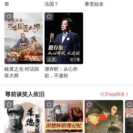
祭
法国？
事变始末
访谈
全
5
集
人文
全
1
集
岐黄之光·对话国
濮存昕：从心所
医大师
欲，不逾矩
尊前谈笑人依旧
打开app阅读