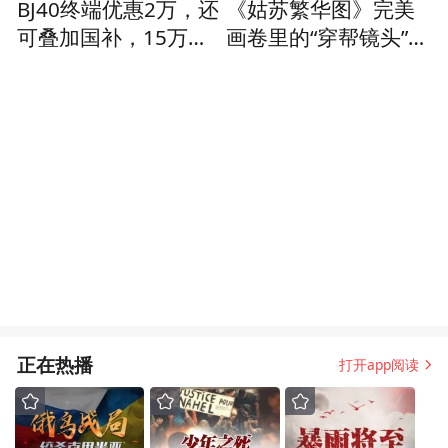
BJ40终端优惠2万，还
《姑苏繁华图》完美
可叠加国补，15万预
画卷里的“穿帮镜头”，
算买方盒子就它了
却是徐扬最珍贵的手
稿
正在热播
打开app阅读