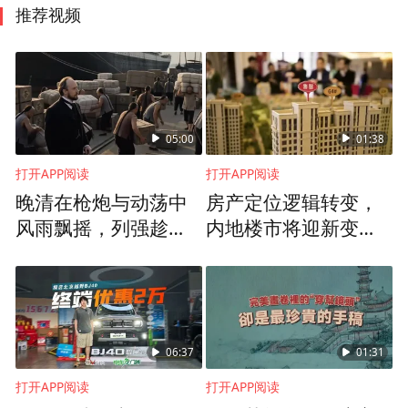
推荐视频
05:00
01:38
打开APP阅读
打开APP阅读
晚清在枪炮与动荡中
房产定位逻辑转变，
风雨飘摇，列强趁机
内地楼市将迎新变
接管税权，开启洋人
局？
代管的时代
06:37
01:31
打开APP阅读
打开APP阅读