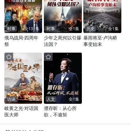
时事
全
131
集
时事
全
1
集
历史
全
1
集
俄乌战局·四周年
少年之死何以引爆
暴雨将至·卢沟桥
祭
法国？
事变始末
访谈
全
5
集
人文
全
1
集
岐黄之光·对话国
濮存昕：从心所
医大师
欲，不逾矩