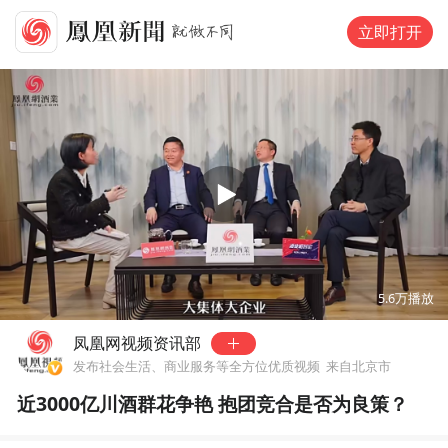
立即打开
00:00
12:13
5.6万
播放
凤凰网视频资讯部
发布社会生活、商业服务等全方位优质视频
来自北京市
近3000亿川酒群花争艳 抱团竞合是否为良策？