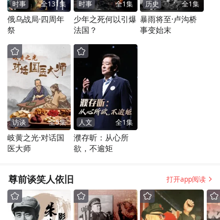
时事
全
131
集
时事
全
1
集
历史
全
1
集
俄乌战局·四周年
少年之死何以引爆
暴雨将至·卢沟桥
祭
法国？
事变始末
访谈
全
5
集
人文
全
1
集
岐黄之光·对话国
濮存昕：从心所
医大师
欲，不逾矩
尊前谈笑人依旧
打开app阅读