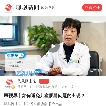
立即打开
00:00
00:45
4.3万
播放
凤凰网山东
凤凰网山东，影响山东的力量！
来自北京
医视界丨如何避免儿童肥胖问题的出现？
凤凰网山东 山东省医师协会 联合出品