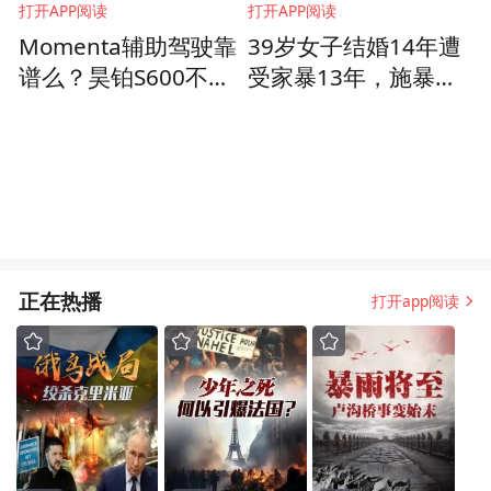
打开APP阅读
打开APP阅读
Momenta辅助驾驶靠
39岁女子结婚14年遭
谱么？昊铂S600不到
受家暴13年，施暴者
20万，“智价比”真心
精通如何不留下犯罪
可以
证据
正在热播
打开app阅读