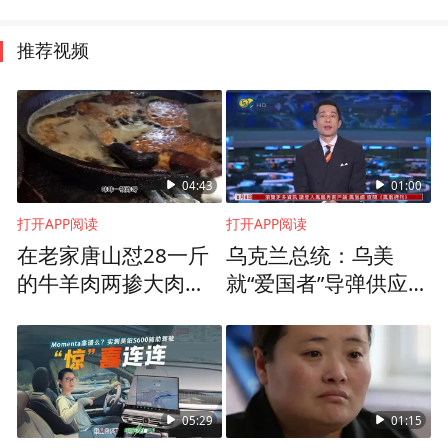
推荐视频
04:43
01:00
打开APP阅读
打开APP阅读
在老家唐山怼28一斤
乌克兰总统：乌美
的牛羊肉两掺大肉
就“爱国者”导弹供应达
饼，夯实又舒坦！
协议
05:29
01:15