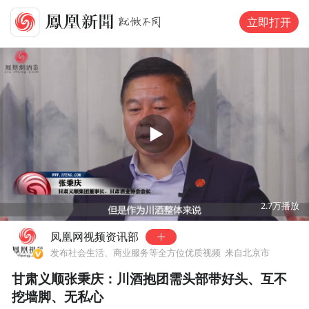
立即打开
00:00
00:31
2.7万
播放
凤凰网视频资讯部
发布社会生活、商业服务等全方位优质视频
来自北京市
甘肃义顺张秉庆：川酒抱团需头部带好头、互不
挖墙脚、无私心