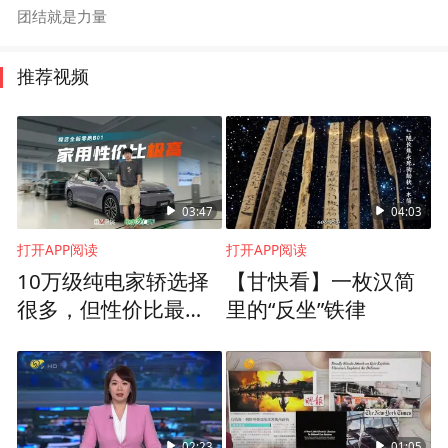
团结就是力量
推荐视频
03:47
04:03
打开APP阅读
打开APP阅读
10万级纯电家轿选择
【甘快看】一枚汉简
很多，但性价比最高
里的“反坐”铁律
的应该是这台
02:23
01:05