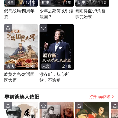
时事
全
131
集
时事
全
1
集
历史
全
1
集
俄乌战局·四周年
少年之死何以引爆
暴雨将至·卢沟桥
祭
法国？
事变始末
访谈
全
5
集
人文
全
1
集
岐黄之光·对话国
濮存昕：从心所
医大师
欲，不逾矩
尊前谈笑人依旧
打开app阅读