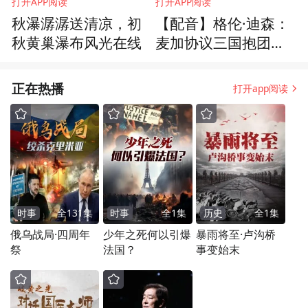
打开APP阅读
打开APP阅读
秋瀑潺潺送清凉，初
【配音】格伦·迪森：
秋黄巢瀑布风光在线
麦加协议三国抱团，
不再相信美国
正在热播
打开app阅读
时事
全
131
集
时事
全
1
集
历史
全
1
集
俄乌战局·四周年
少年之死何以引爆
暴雨将至·卢沟桥
祭
法国？
事变始末