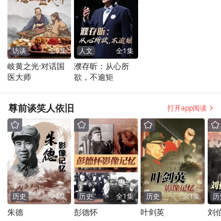
访谈
全
5
集
人文
全
1
集
岐黄之光·对话国
濮存昕：从心所
医大师
欲，不逾矩
尊前谈笑人依旧
打开app阅读
历史
全
1
集
历史
全
1
集
历史
全
1
集
历
朱德
彭德怀
叶剑英
刘