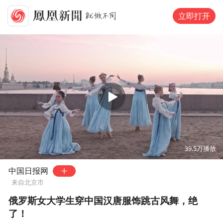
立即打开
00:00
02:59
39.5万
播放
中国日报网
来自北京市
俄罗斯女大学生穿中国汉唐服饰跳古风舞，绝
了！