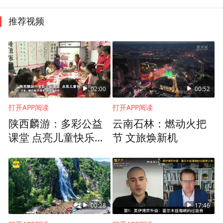
推荐视频
02:00
00:52
打开APP阅读
打开APP阅读
陕西麟游：多彩公益
云南石林：燃动火把
课堂 点亮儿童快乐假
节 文旅焕新机
期
00:28
17:46