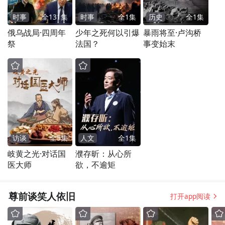
时事
全
131
集
时事
全
1
集
历史
全
1
集
俄乌战局·四周年
少年之死何以引爆
暴雨将至·卢沟桥
祭
法国？
事变始末
访谈
全
5
集
人文
全
1
集
岐黄之光·对话国
濮存昕：从心所
医大师
欲，不逾矩
尊前谈笑人依旧
打开app阅读