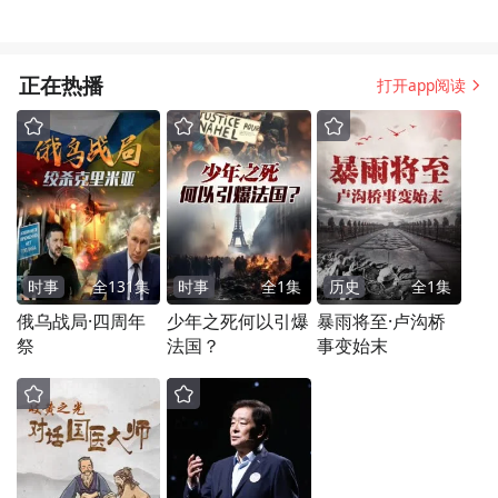
正在热播
打开app阅读
时事
全
131
集
时事
全
1
集
历史
全
1
集
俄乌战局·四周年
少年之死何以引爆
暴雨将至·卢沟桥
祭
法国？
事变始末