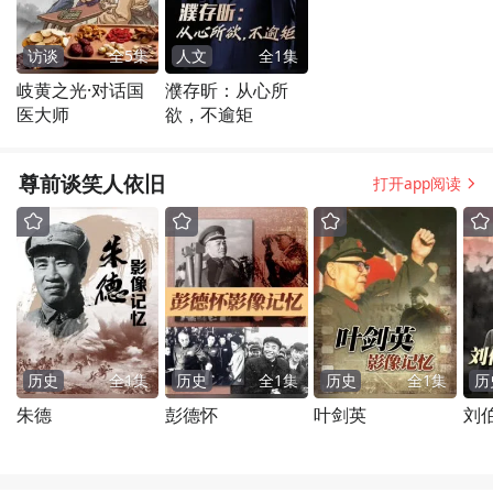
访谈
全
5
集
人文
全
1
集
岐黄之光·对话国
濮存昕：从心所
医大师
欲，不逾矩
尊前谈笑人依旧
打开app阅读
历史
全
1
集
历史
全
1
集
历史
全
1
集
历
朱德
彭德怀
叶剑英
刘