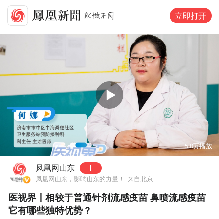
立即打开
00:00
00:26
5.0万
播放
凤凰网山东
凤凰网山东，影响山东的力量！
来自北京
医视界丨相较于普通针剂流感疫苗 鼻喷流感疫苗
它有哪些独特优势？