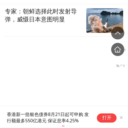
专家：朝鲜选择此时发射导
弹，威慑日本意图明显
涉台问题，麦考尔与鲁比奥
香港新一批银色债券8月21日起可申购 发
华
打开
行额最多550亿港元 保证息率4.25%
瑞
谁能代表华盛顿