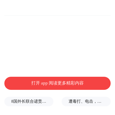
打开 app 阅读更多精彩内容
8国外长联合谴责以色列侵犯加沙
遭毒打、电击，逃生男子亲述被卖诈骗园区遭遇