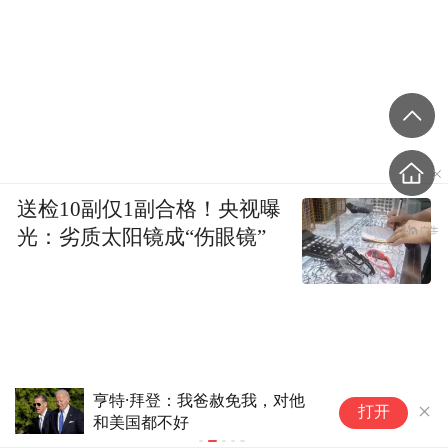
送检10副仅1副合格！央视曝
光：劣质太阳镜成“伤眼镜”
亨特·拜登：我爸赦免我，对他
拜登之子：
打开
和美国都不好
他部位