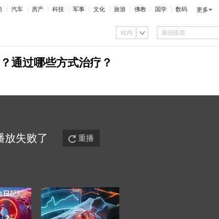
尚
汽车
房产
科技
军事
文化
旅游
佛教
国学
数码
更多
站内
？通过哪些方式治疗？
播放
失败
了
重播