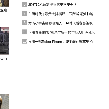
双生不夜粥
在使用
3D打印机放家里到底安不安全？
双脑联动危机
比亚雇
主厨时代 | 最贵大排档双生不夜粥 潮汕扫地
僧 预告片
对谈小宇宙播客创始人，AI时代播客会被取
大脑中的“电力失控”
代吗?
不用看脸!播客“相亲”?新一代年轻人听声音玩
恋综
没你想的那么可怕！手术
只用一部Robot Phone，能不能在赛车里拍
室全流程科普来了，助你
出好莱坞大片？
告别术前焦虑
儿时大量使用抗生素，可
：全力
能诱发癌症？