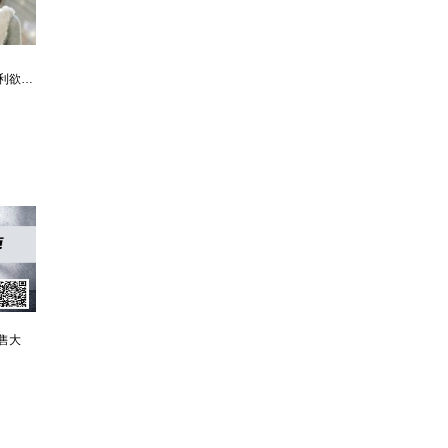
利欲升迁记：人生就是利欲场，利为媒，欲为介
傲世神荒：我若为邪，天下独尊
残阳帝国：如果核潜艇穿越了会发生什么？
售大