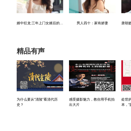
最强仙医：一身布艺却无人不识
婿中狂龙:三年上门女婿后的爆发
男人四十：家有娇妻
精品有声
为什么要从“清陵”看清代历
感受摄影魅力，教你用手机拍
处世的
史？
出大片
本，“