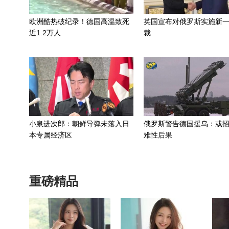
欧洲酷热破纪录！德国高温致死
英国宣布对俄罗斯实施新
近1.2万人
裁
小泉进次郎：朝鲜导弹未落入日
俄罗斯警告德国援乌：或
本专属经济区
难性后果
重磅精品