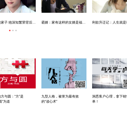
唐朝败家子:他深知繁荣背后的危机
霸婿：家有这样的女婿是福是祸？
方与圆：“方”是
九型人格，被誉为最有效
洞悉客户心理，拿下销
圆”为道
的“读心术”
单！