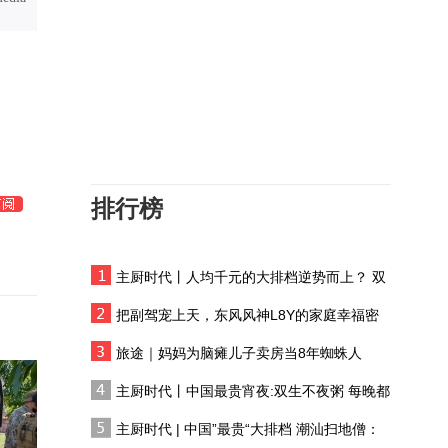
肌肉链失衡的生死危机
智能安全帽监测注意力水
平？疲劳导致的事故或被
大概率地规避掉
安抚免疫系统，终止泡沫
细胞的“自杀式”袭击，保
护心血管健康
排行榜
长期过量摄入糖分，会诱
发严重的胰岛素抵抗，直
接增加患癌的风险
主厨时代丨人均千元的大排档逆势而上？ 双
一项大型分析显示，11种
生不夜粥：消费群体一直在 只是换了个地方
癌症发病率正在快速上
把副驾宠上天，东风风神L8Y的家庭幸福密
升，年轻人被盯上
码
超级细菌是如何杀人的？
旅途｜妈妈为脑瘫儿子卖房当8年蜘蛛人
AI能否帮助人类高效攻克
主厨时代丨中国最贵宵夜:双生不夜粥 每晚都
超级耐药菌研究难题？
有人花两万吃一桌
好闻的香氛，背后竟暗藏
主厨时代 | 中国”最贵“大排档 潮汕扫地僧：
肾脏杀手！超八成女性都