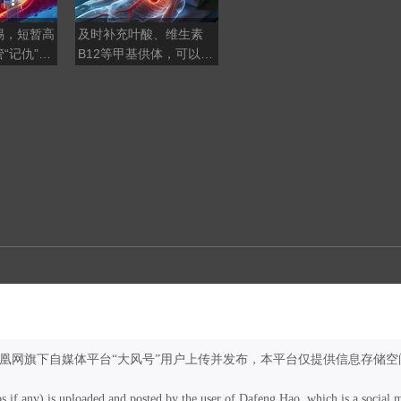
惕，短暂高
及时补充叶酸、维生素
温和祛湿选茯苓，如何甄
“记仇”，
B12等甲基供体，可以删
别真假茯苓？
风险
除血管的“复仇记忆”？
凤凰网旗下自媒体平台“大风号”用户上传并发布，本平台仅提供信息存储空
os if any) is uploaded and posted by the user of Dafeng Hao, which is a social 