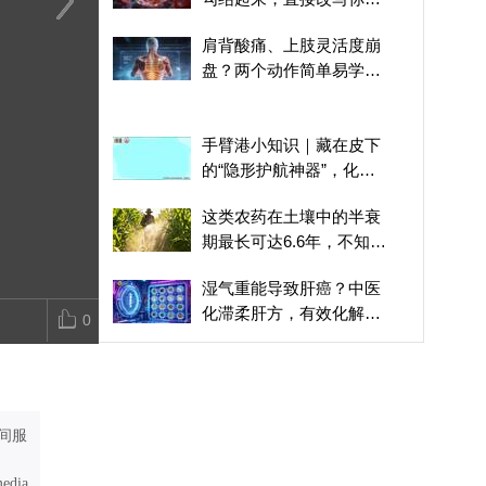
DNA诱发癌症
盗汗失眠、频繁起夜？睾
大脑中的“电力失控”
睾酮过高、过
肩背酸痛、上肢灵活度崩
酮水平过高过低，都在加
日常正确调理
盘？两个动作简单易学，
速男性衰老
高速激活菱形肌
手臂港小知识｜藏在皮下
的“隐形护航神器”，化疗
输液不再怕
这类农药在土壤中的半衰
期最长可达6.6年，不知不
觉伤害人体
湿气重能导致肝癌？中医
化滞柔肝方，有效化解肝
0
脏痰湿
畅销蛋白粉曝“重金属过
高”，健身的朋友们“天塌
了”
尿酸稳一点，痛风远一
间服
点！高尿酸血症自我管理
指南来了
media