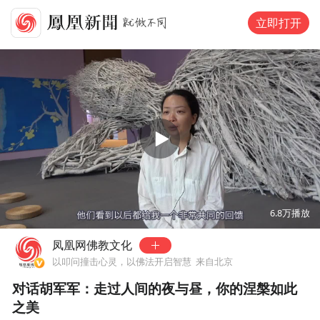
立即打开
00:00
07:19
6.8万
播放
凤凰网佛教文化
以叩问撞击心灵，以佛法开启智慧
来自北京
对话胡军军：走过人间的夜与昼，你的涅槃如此
之美