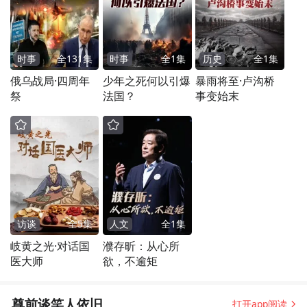
时事
全
131
集
时事
全
1
集
历史
全
1
集
俄乌战局·四周年
少年之死何以引爆
暴雨将至·卢沟桥
祭
法国？
事变始末
访谈
全
5
集
人文
全
1
集
岐黄之光·对话国
濮存昕：从心所
医大师
欲，不逾矩
尊前谈笑人依旧
打开app阅读