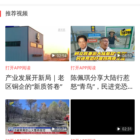
推荐视频
02:54
06:59
打开APP阅读
打开APP阅读
产业发展开新局｜老
陈佩琪分享大陆行惹
区铜企的“新质答卷”
怒“青鸟”，民进党恐吓
无效，台人掀赴陆热
潮
01:34
02:31