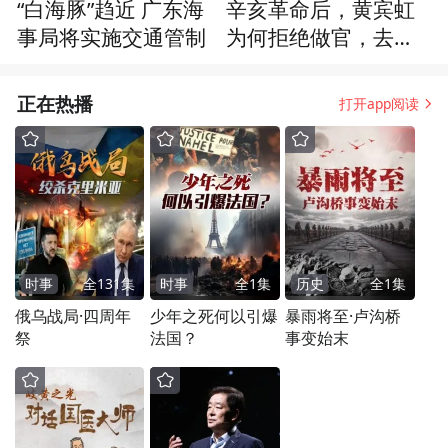
“白海豚”趋近 广东海
辛亥革命后，黄宾虹
事局将实施交通管制
为何拒绝做官，去开
古玩店？
正在热播
打开app阅读
时事
全
131
集
时事
全
1
集
历史
全
1
集
俄乌战局·四周年
少年之死何以引爆
暴雨将至·卢沟桥
祭
法国？
事变始末