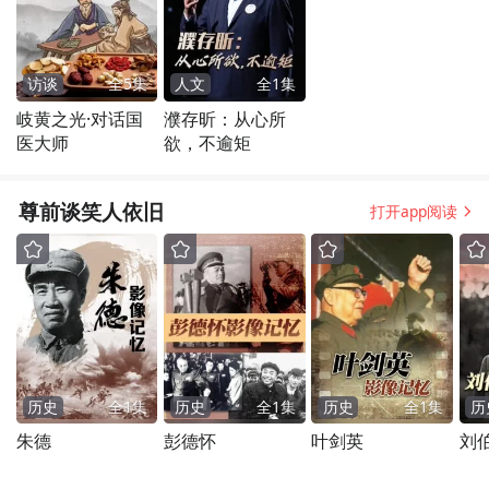
访谈
全
5
集
人文
全
1
集
岐黄之光·对话国
濮存昕：从心所
医大师
欲，不逾矩
尊前谈笑人依旧
打开app阅读
历史
全
1
集
历史
全
1
集
历史
全
1
集
历
朱德
彭德怀
叶剑英
刘