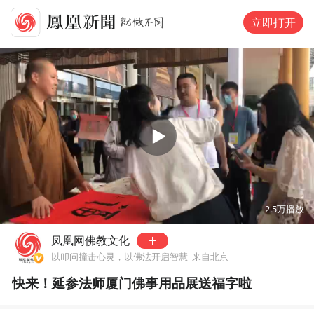
立即打开
00:00
00:19
2.5万
播放
凤凰网佛教文化
以叩问撞击心灵，以佛法开启智慧
来自北京
快来！延参法师厦门佛事用品展送福字啦