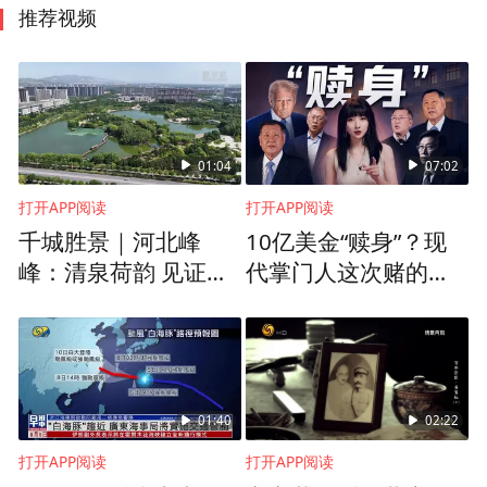
推荐视频
01:04
07:02
打开APP阅读
打开APP阅读
千城胜景｜河北峰
10亿美金“赎身”？现
峰：清泉荷韵 见证生
代掌门人这次赌的是
态蝶变
一整个时代
01:40
02:22
打开APP阅读
打开APP阅读