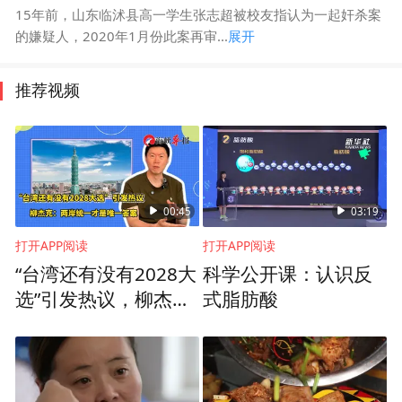
15年前，山东临沭县高一学生张志超被校友指认为一起奸杀案
的嫌疑人，2020年1月份此案再审...
展开
推荐视频
00:45
03:19
打开APP阅读
打开APP阅读
“台湾还有没有2028大
科学公开课：认识反
选”引发热议，柳杰
式脂肪酸
克：两岸统一才是唯
一答案