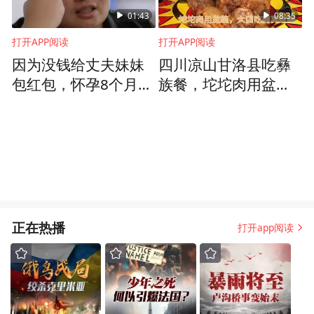
01:43
08:35
打开APP阅读
打开APP阅读
因为没钱给丈夫妹妹
四川凉山甘洛县吃彝
包红包，怀孕8个月的
族餐，坨坨肉用盆
我在睡觉时被他打到
装，大口吃肉真过瘾
眼球凸出
正在热播
打开app阅读