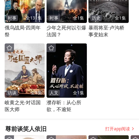
时事
全
131
集
时事
全
1
集
历史
全
1
集
俄乌战局·四周年
少年之死何以引爆
暴雨将至·卢沟桥
祭
法国？
事变始末
访谈
全
5
集
人文
全
1
集
岐黄之光·对话国
濮存昕：从心所
医大师
欲，不逾矩
尊前谈笑人依旧
打开app阅读