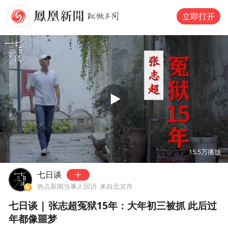
立即打开
00:00
18:13
15.5万
播放
七日谈
热点新闻当事人回访
来自北京市
七日谈 | 张志超冤狱15年：大年初三被抓 此后过
年都像噩梦