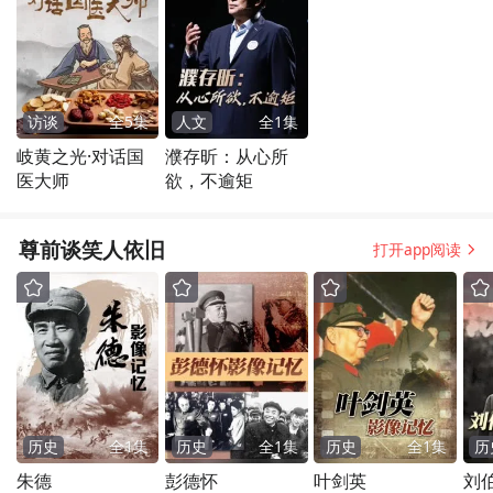
访谈
全
5
集
人文
全
1
集
岐黄之光·对话国
濮存昕：从心所
医大师
欲，不逾矩
尊前谈笑人依旧
打开app阅读
历史
全
1
集
历史
全
1
集
历史
全
1
集
历
朱德
彭德怀
叶剑英
刘