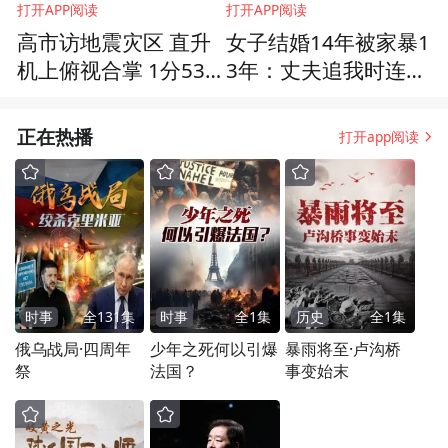
打开APP阅读
打开APP阅读
高市访地震灾区 直升
女子结婚14年被家暴1
机上俯视合掌 1分53
3年：丈夫追我时连拿
秒为何激怒日本人
化妆包都怕我累着，
如今说当时只是伪
正在热播
打开app阅读
装，只是看重我收入
高
时事
全
131
集
时事
全
1
集
历史
全
1
集
俄乌战局·四周年
少年之死何以引爆
暴雨将至·卢沟桥
祭
法国？
事变始末