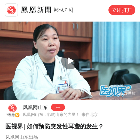
立即打开
00:00
01:00
2.2万
播放
凤凰网山东
凤凰网山东，影响山东的力量！
来自北京
医视界|如何预防突发性耳聋的发生？
凤凰网山东出品