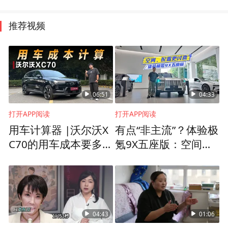
推荐视频
06:51
04:33
打开APP阅读
打开APP阅读
用车计算器 |沃尔沃X
有点“非主流”？体验极
C70的用车成本要多
氪9X五座版：空间、
少？
配置更讨喜
04:43
01:06