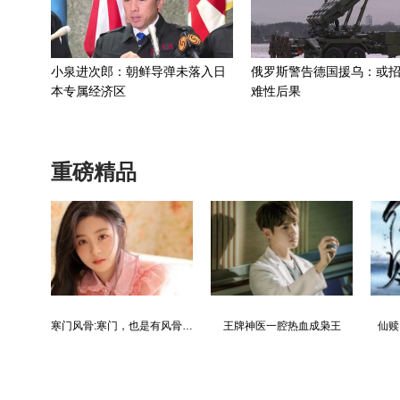
小泉进次郎：朝鲜导弹未落入日
俄罗斯警告德国援乌：或
本专属经济区
难性后果
重磅精品
寒门风骨:寒门，也是有风骨的！
王牌神医一腔热血成枭王
仙赎：巍巍仙途，赎我真身