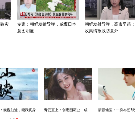
招致灾
专家：朝鲜发射导弹，威慑日本
朝鲜发射导弹，高市早苗
意图明显
收集情报以防意外
青云直上：创宏图霸业，成人生赢家
最强仙医：一身布艺却无人不识