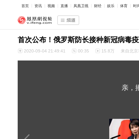
首页
资讯
视频
直播
凤凰卫视
财经
娱乐
体育
时
首次公布！俄罗斯防长接种新冠病毒疫
2020-09-04 21:49:41
00:35
15.8万
来自北京
亲，