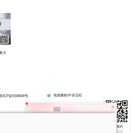
售大
视频删帖申请流程
京ICP证030609号
电视不播的
真相在这找