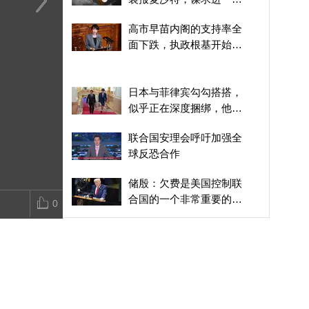
的战略震慑效果
“14对14”欧盟到底制裁了
德国民众示威要求政府出
缅甸总统敏昂
高市早苗内阁的支持率全
谁？
台全国防暑计划
晤泰总理阿努
面下跌，执政根基开始松
动
日本与菲律宾勾勾搭搭，
似乎正在深度捆绑，他们
分别在图谋什么？
联合国安理会呼吁加强全
球反恐合作
储殷：欠费是美国控制联
合国的一个非常重要的手
0
段
西汉时代就发现南海诸
岛，《更路簿》是中国渔
民开拓南海的有力证据
日本“国家情报局”为何会
引爆媒体极化，成为政治
认同分裂的标志性战场？