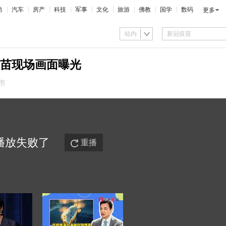
尚
汽车
房产
科技
军事
文化
旅游
佛教
国学
数码
更多
站内
苗现场画面曝光
市
播放
失败
了
重播