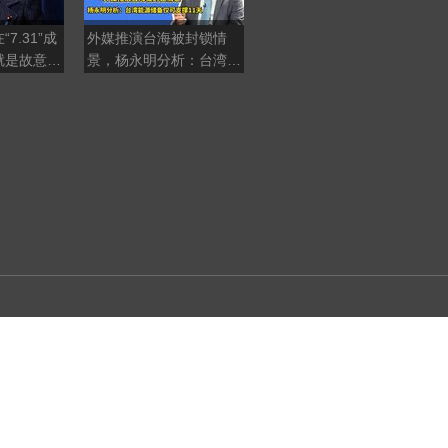
7.31”成
外媒推演台海被封锁情
西汉时代就发现南海诸
就是故意在
景，杨永明分析：台湾能
岛，《更路簿》是中国渔
亚洲人
源储备仅可支撑11天
民开拓南海的有力证据