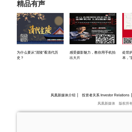
精品有声
为什么要从“清陵”看清代历
感受摄影魅力，教你用手机拍
处世的
史？
出大片
本，“
凤凰新媒体介绍
投资者关系 Investor Relations
凤凰新媒体
版权所