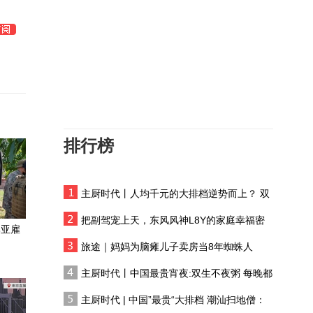
差一点，美国自毁中东80
年布局，美媒爆料：赫格
塞思骗了特朗普
法国高温叠加假期 老年人
孤独问题引关注
揭秘南海U型线的前世今
生
排行榜
记者连线｜伊朗：与阿曼
达谅解不代表霍尔木兹重
开
主厨时代丨人均千元的大排档逆势而上？ 双
特朗普再收紧出生公民权
生不夜粥：消费群体一直在 只是换了个地方
禁止“生育旅游”
把副驾宠上天，东风风神L8Y的家庭幸福密
比亚雇
码
“14对14”欧盟到底制裁了
旅途｜妈妈为脑瘫儿子卖房当8年蜘蛛人
谁？
主厨时代丨中国最贵宵夜:双生不夜粥 每晚都
有人花两万吃一桌
美媒：伊朗和阿曼海峡协
主厨时代 | 中国”最贵“大排档 潮汕扫地僧：
议草案即将敲定