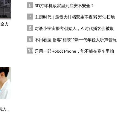
双生不夜粥
3D打印机放家里到底安不安全？
巴基斯坦总理同陆军参谋
长一行访问沙特
主厨时代 | 最贵大排档双生不夜粥 潮汕扫地
僧 预告片
：全力
对谈小宇宙播客创始人，AI时代播客会被取
广岛核爆81年，日本与以
代吗?
色列联手，要搅动亚洲风
不用看脸!播客“相亲”?新一代年轻人听声音玩
云？战胜国不同意
恋综
特朗普大发雷霆，美防长
只用一部Robot Phone，能不能在赛车里拍
甩锅，暴露大问题
出好莱坞大片？
格陵兰危机，迫使北约一
致对特朗普说“不”
婿中狂龙:三年上门女婿后的爆发
男人四十：家有娇妻
唐朝败家子:他深知繁荣背后的危机