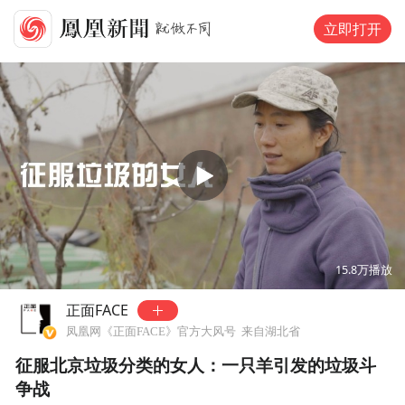
立即打开
00:00
08:21
15.8万
播放
正面FACE
凤凰网《正面FACE》官方大风号
来自湖北省
征服北京垃圾分类的女人：一只羊引发的垃圾斗
争战