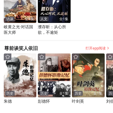
访谈
全
5
集
人文
全
1
集
岐黄之光·对话国
濮存昕：从心所
医大师
欲，不逾矩
尊前谈笑人依旧
打开app阅读
历史
全
1
集
历史
全
1
集
历史
全
1
集
历
朱德
彭德怀
叶剑英
刘