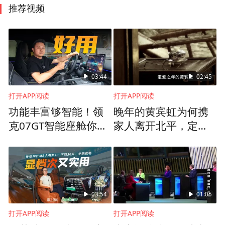
推荐视频
03:44
02:45
打开APP阅读
打开APP阅读
功能丰富够智能！领
晚年的黄宾虹为何携
克07GT智能座舱你觉
家人离开北平，定居
得打几分？
杭州？
03:54
01:05
打开APP阅读
打开APP阅读