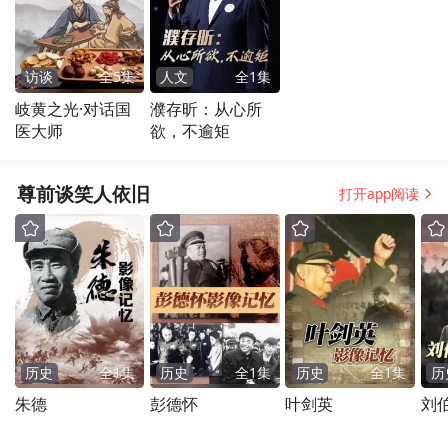
访谈
全
5
集
人文
全
1
集
岐黄之光·对话国
濮存昕：从心所
医大师
欲，不逾矩
尊前谈笑人依旧
打开app阅读
历史
全
1
集
历史
全
1
集
历史
全
1
集
历
朱德
彭德怀
叶剑英
刘