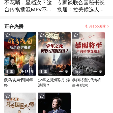
不花哨，显档次？这
专家谈联合国秘书长
台传祺插混MPV不到3
换届：拉美候选人很
0万，功能很“宜家”
多，谁来坐庄背后是
大国博弈
正在热播
打开app阅读
时事
全
131
集
时事
全
1
集
历史
全
1
集
俄乌战局·四周年
少年之死何以引爆
暴雨将至·卢沟桥
祭
法国？
事变始末