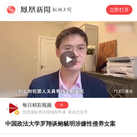
立即打开
00:00
06:07
17.8万
播放
每日精彩视频
优质国际资讯领域创作者
来自北京市
中国政法大学罗翔谈鲍毓明涉嫌性侵养女案