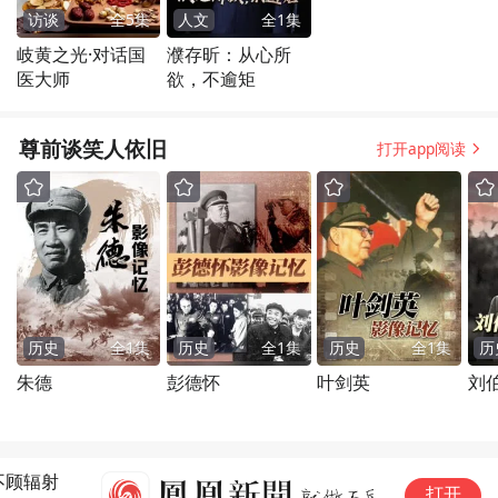
访谈
全
5
集
人文
全
1
集
岐黄之光·对话国
濮存昕：从心所
医大师
欲，不逾矩
尊前谈笑人依旧
打开app阅读
历史
全
1
集
历史
全
1
集
历史
全
1
集
历
朱德
彭德怀
叶剑英
刘
胡
打开