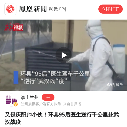
立即打开
00:00
00:47
6.9万
播放
掌上兰州
兰州晨报客户端官方账号
来自甘肃省
又是庆阳帅小伙！环县95后医生逆行千公里赴武
汉战疫