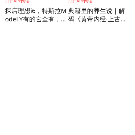
打开APP阅读
打开APP阅读
探店理想i6，特斯拉M
典籍里的养生说｜解
odel Y有的它全有，2
码《黄帝内经·上古天
5万价位不能错过的选
真论篇》的长寿秘诀
择