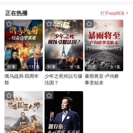
正在热播
打开app阅读
时事
全
131
集
时事
全
1
集
历史
全
1
集
俄乌战局·四周年
少年之死何以引爆
暴雨将至·卢沟桥
祭
法国？
事变始末