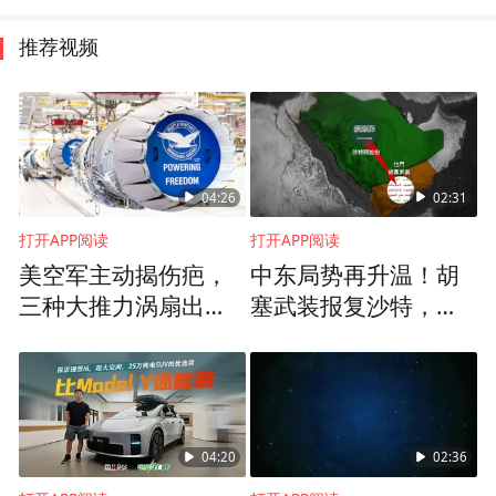
推荐视频
04:26
02:31
打开APP阅读
打开APP阅读
美空军主动揭伤疤，
中东局势再升温！胡
三种大推力涡扇出
塞武装报复沙特，谋
事，1500架战机危在
求进一步的战略震慑
旦夕？
效果
04:20
02:36