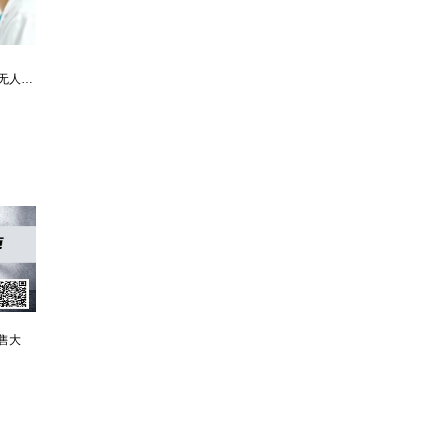
最强仙医：一身布艺却无人不识
婿中狂龙:三年上门女婿后的爆发
男人四十：家有娇妻
售大