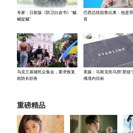
专家：日新版《防卫白皮书》“贼
巴西总统批鲁比奥：他是
喊捉贼”
首
乌克兰基辅民众集会，要求恢复
美媒：马斯克拒乌用“星链”
前防长职务
俄境内目标
重磅精品