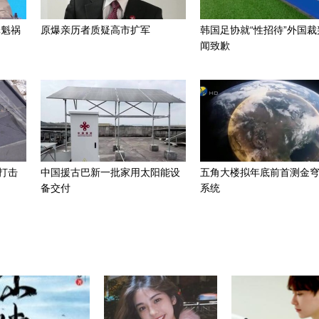
罪魁祸
原爆亲历者质疑高市扩军
韩国足协就“性招待”外国裁
闻致歉
打击
中国援古巴新一批家用太阳能设
五角大楼拟年底前首测金
备交付
系统