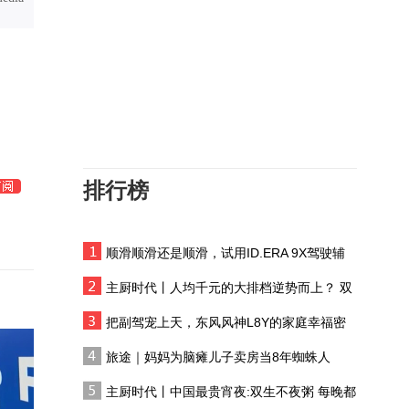
特朗普嘴硬再发“最后通
牒”，伊朗态度强硬，专家
解读局势的核心走向
伊朗战争对美日的冲击
伊朗普通人家的一顿晚饭
排行榜
伊朗媒体：拟禁美以船只
过航霍尔木兹海峡
顺滑顺滑还是顺滑，试用ID.ERA 9X驾驶辅
记者连线｜伊朗：已与阿
助系统
曼明确霍尔木兹海峡航运
主厨时代丨人均千元的大排档逆势而上？ 双
框架
生不夜粥：消费群体一直在 只是换了个地方
伊朗内部分歧导致美伊谈
把副驾宠上天，东风风神L8Y的家庭幸福密
判曲折，文官武官各执己
码
旅途｜妈妈为脑瘫儿子卖房当8年蜘蛛人
见
1979年霍梅尼领导伊斯兰
主厨时代丨中国最贵宵夜:双生不夜粥 每晚都
革命，延续2500多年的伊