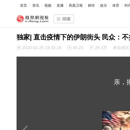
首页
资讯
视频
直播
凤凰卫视
财经
娱乐
体育
时
独家| 直击疫情下的伊朗街头 民众：不
2020-02-26 19:22:18
05:23
28.3万
来自湖北
亲，