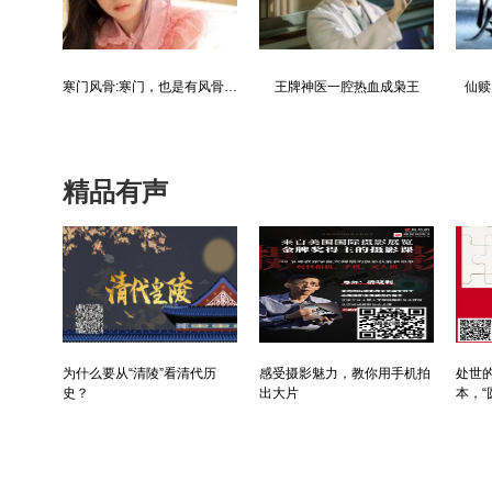
都市争锋被新来的女上司给看上
寒门风骨:寒门，也是有风骨的！
王牌神医一腔热血成枭王
仙赎
精品有声
为什么要从“清陵”看清代历
感受摄影魅力，教你用手机拍
处世的
史？
出大片
本，“