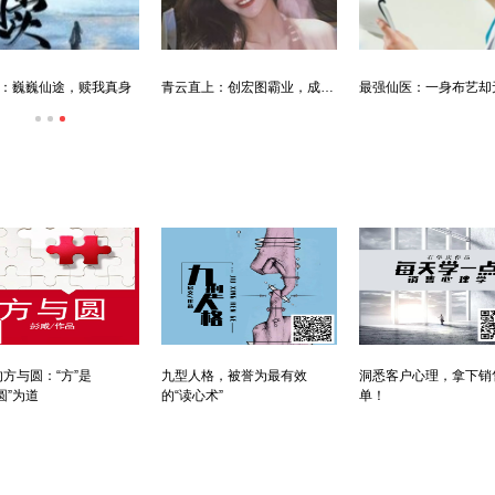
：巍巍仙途，赎我真身
青云直上：创宏图霸业，成人生赢家
方与圆：“方”是
九型人格，被誉为最有效
洞悉客户心理，拿下销
圆”为道
的“读心术”
单！