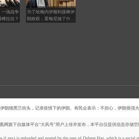
，一场战争
为了哈梅内伊顺利接棒伊
伊朗是如何从亲美附庸，
稀稀拉拉？
朗政权，霍梅尼做了什么
变成了中东反美排头兵？
安排？
走上伊朗德黑兰街头，记录疫情下的伊朗。有民众表示：不担心，伊朗很强
凤凰网旗下自媒体平台“大风号”用户上传并发布，本平台仅提供信息存储空
os if any) is uploaded and posted by the user of Dafeng Hao, which is a social 