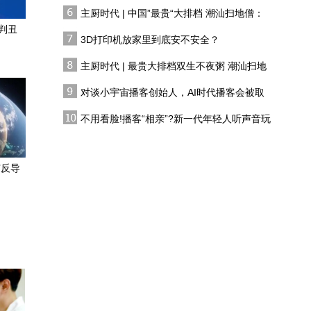
有人花两万吃一桌
朗君主制宣告终结
主厨时代 | 中国”最贵“大排档 潮汕扫地僧：
美伊态度僵持不下，乌克
双生不夜粥
判丑
兰趁机搅局，中东局势会
3D打印机放家里到底安不安全？
持续升温发酵吗？
主厨时代 | 最贵大排档双生不夜粥 潮汕扫地
通过风塔把自然风引入建
僧 预告片
筑内，揭秘伊朗亚兹德神
对谈小宇宙播客创始人，AI时代播客会被取
奇的“沙漠空调”
代吗?
伊朗锁定海峡掌控权，美
不用看脸!播客“相亲”?新一代年轻人听声音玩
伊谈判再现进展，双方打
恋综
打停停意愿如何？
伊朗和阿曼绕开美国签霍
穹反导
尔木兹新协议，美国尴尬
了