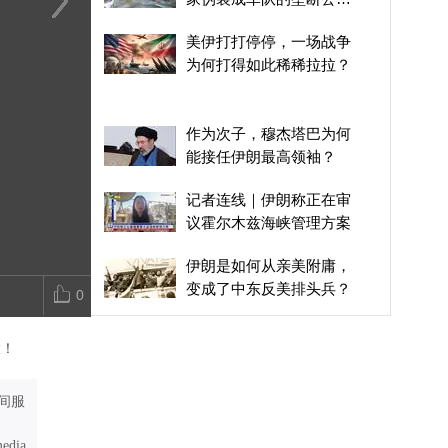
司？
作为次子，穆杰塔巴为何
伊朗锁定海峡掌控权，美
美伊态度僵持
美伊打打停停，一场战争
能接任伊朗最高领袖？
伊谈判再现进展，双方打
兰趁机搅局，
为何打得如此稀稀拉拉？
打停停意愿如何？
持续升温发酵
作为次子，穆杰塔巴为何
能接任伊朗最高领袖？
记者连线｜伊朗称正在审
议霍尔木兹海峡管理方案
伊朗是如何从亲美附庸，
变成了中东反美排头兵？
0
美伊分别在霍尔木兹海峡
大！
两侧划定航线，看似有两
个选择，实际上死路一条
伊朗总统罕见自曝内讧！
间服
最高层联络瘫痪，核心权
力正剧烈撕裂
media