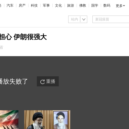
尚
汽车
房产
科技
军事
文化
旅游
佛教
国学
数码
更多
站内
担心 伊朗很强大
省
播放
失败
了
重播