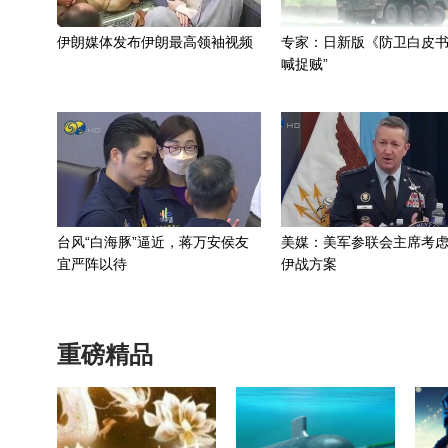
伊朗媒体发布伊朗最高领袖视频
专家：日新版《防卫白皮书
喊捉贼”
台风“白海豚”逼近，蒋万安侯友
美媒：美军参联会主席考
宜严阵以待
伊战方案
重磅精品