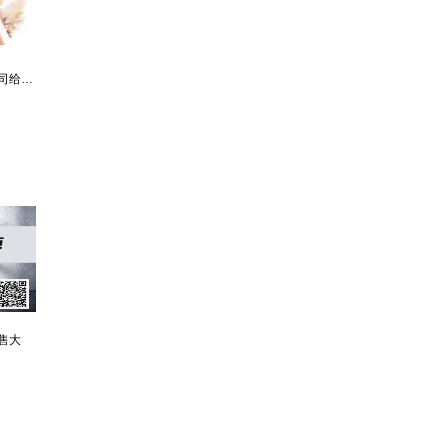
都市争锋被新来的女上司给看上
寒门风骨:寒门，也是有风骨的！
王牌神医一腔热血成枭王
仙赎：
售大