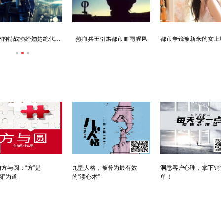
未解密的特战演绎翘楚绝代华彩
热血兵王引燃都市血雨腥风
方与圆：“方”是
九型人格，被誉为最有效
洞悉客户心理，拿下销
圆”为道
的“读心术”
单！