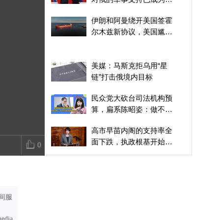
响战局的关键变量
格陵兰危机，迫使北约一
高市访地震灾区，直升机
商务部一纸公
伊朗和阿曼绕开美国签霍
致对特朗普说“不”
上俯视合掌，1分53秒为
国无人机老底
尔木兹新协议，美国尴尬
何激怒日本人
都别想从中国
了
美媒：马斯克拒乌用“星
链”打击俄境内目标
民众党大砍台司法机构预
算，扁系陈昭姿：做不好
就勒紧裤腰带反省
高市早苗内阁的支持率全
面下跌，执政根基开始松
0
动
下一任联合国秘书长，目
前她呼声最高
伊朗：沙土巴防务协议难
间服
保沙特安全
media