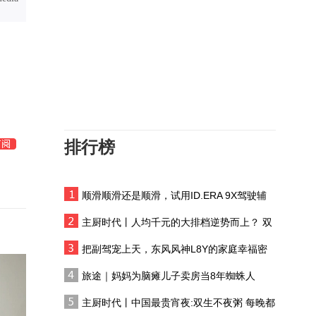
从安倍到高市，日本的挑
衅越发肆无忌惮
日菲之间达成了哪些合
作？这套布局埋藏着怎样
的算计？
绿营议员造谣卢秀燕护航
毒油，尹乃菁痛批：你们
把民众都当白痴吗
排行榜
中方反制直击欧洲防务节
点，专家：中国冶炼的稀
土是它们必不可少的
顺滑顺滑还是顺滑，试用ID.ERA 9X驾驶辅
日本与菲律宾勾勾搭搭，
助系统
似乎正在深度捆绑，他们
主厨时代丨人均千元的大排档逆势而上？ 双
分别在图谋什么？
生不夜粥：消费群体一直在 只是换了个地方
英国国际安全专家：欧洲
把副驾宠上天，东风风神L8Y的家庭幸福密
实现战略自主的最大障碍
码
旅途｜妈妈为脑瘫儿子卖房当8年蜘蛛人
是财政成本
特朗普重启罢免美联储理
主厨时代丨中国最贵宵夜:双生不夜粥 每晚都
事库克程序