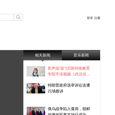
登录
注册
相关新闻
音乐新闻
歌声战“疫”|滨医特殊教育
学院手语视频《武汉伢》
发布
特朗普政府选举诉讼连遭
21场败诉
俄乌战争陷入僵局，朝鲜
对俄的军事支持已成为影