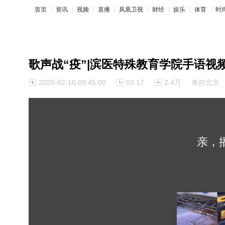
首页
资讯
视频
直播
凤凰卫视
财经
娱乐
体育
时
歌声战“疫”|滨医特殊教育学院手语视
2020-02-16 09:45:00
03:17
2.4万
来自北京
亲，