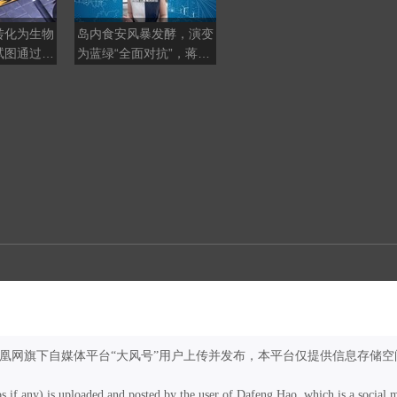
转化为生物
岛内食安风暴发酵，演变
南海资源引各方角逐，专
试图通过技
为蓝绿“全面对抗”，蒋万
家点明中国合法历史权益
能源转型
安成围攻目标
凤凰网旗下自媒体平台“大风号”用户上传并发布，本平台仅提供信息存储空
os if any) is uploaded and posted by the user of Dafeng Hao, which is a social 