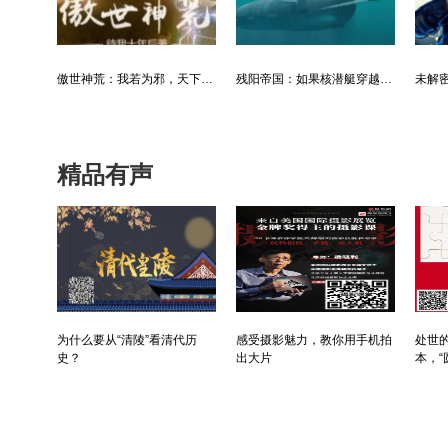
利欲升迁记：人生就是利欲场，利为媒，欲为介
傲世神荒：我若为邪，天下独尊
残阳帝国：如果核潜艇穿越了会发生什么？
精品有声
为什么要从“清陵”看清代历
感受摄影魅力，教你用手机拍
处世的
史？
出大片
本，“