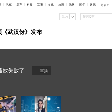
尚
汽车
房产
科技
军事
文化
旅游
佛教
国学
数码
更多
站内
频《武汉伢》发布
播放
失败
了
重播