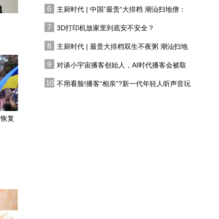
有人花两万吃一桌
主厨时代 | 中国”最贵“大排档 潮汕扫地僧：
白宫宴会厅被叫停！特朗
双生不夜粥
普要和最高法院“抢时间”
3D打印机放家里到底安不安全？
主厨时代 | 最贵大排档双生不夜粥 潮汕扫地
专家谈联合国秘书长换
僧 预告片
届：拉美候选人很多，谁
对谈小宇宙播客创始人，AI时代播客会被取
来坐庄背后是大国博弈
代吗?
既要日本分摊对华监控成
不用看脸!播客“相亲”?新一代年轻人听声音玩
本，又怕日本失控！专
恋综
家：美国要的是猎犬，不
刘江永：日本主张主权 韩
是狼
求恢复
国去演习 日韩再就争议岛
屿起纷争