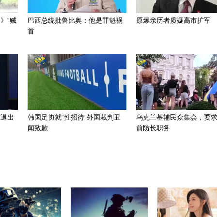
》“贼
巴西总统批鲁比奥：他是罪魁祸
原爆亲历者质疑高市扩军
首
虑退出
韩国足协就“性招待”外国裁判丑
乌克兰基辅民众集会，要
闻致歉
前防长职务