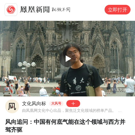
立即打开
00:00
05:45
11.6万
播放
文化风向标
大风号
由凤凰网文化中心出品，聚焦泛文化领域的榜单产品。
来自四川
风向追问：中国有何底气能在这个领域与西方并
驾齐驱