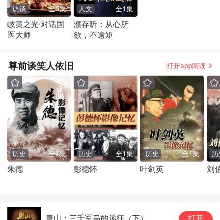
访谈
全
5
集
人文
全
1
集
岐黄之光·对话国
濮存昕：从心所
医大师
欲，不逾矩
尊前谈笑人依旧
打开app阅读
历史
全
1
集
历史
全
1
集
历史
全
1
集
历
朱德
彭德怀
叶剑英
刘
唐山：三千军马的远征（下）
打开