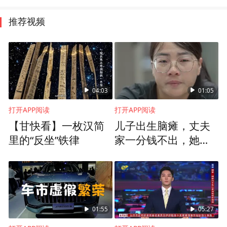
推荐视频
04:03
01:05
打开APP阅读
打开APP阅读
【甘快看】一枚汉简
儿子出生脑瘫，丈夫
里的“反坐”铁律
家一分钱不出，她毅
然离婚卖掉老家房
子，独自带娃辗转各
地求医
01:55
05:27