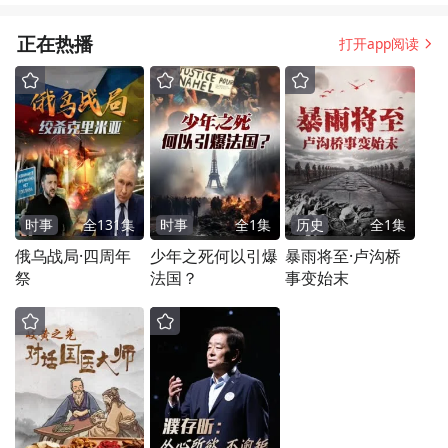
正在热播
打开app阅读
时事
全
131
集
时事
全
1
集
历史
全
1
集
俄乌战局·四周年
少年之死何以引爆
暴雨将至·卢沟桥
祭
法国？
事变始末