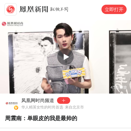
立即打开
00:00
03:54
4.5万
播放
凤凰网时尚频道
华人精英女性的时尚首选
来自北京市
周震南：单眼皮的我是最帅的