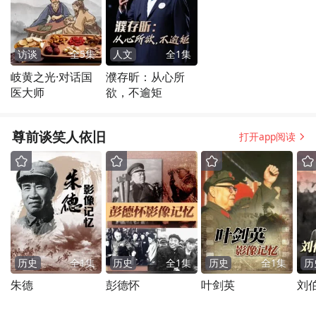
访谈
全
5
集
人文
全
1
集
岐黄之光·对话国
濮存昕：从心所
医大师
欲，不逾矩
尊前谈笑人依旧
打开app阅读
历史
全
1
集
历史
全
1
集
历史
全
1
集
历
朱德
彭德怀
叶剑英
刘