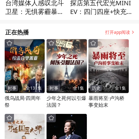
台湾媒体人感叹北斗
探店第五代宏光MINI
卫星：无惧雾霾暴雨
EV：四门四座+快充，
精准识别，AI辨识快
落地4万多，打工人首
速准确
选
正在热播
打开app阅读
时事
全
131
集
时事
全
1
集
历史
全
1
集
俄乌战局·四周年
少年之死何以引爆
暴雨将至·卢沟桥
祭
法国？
事变始末