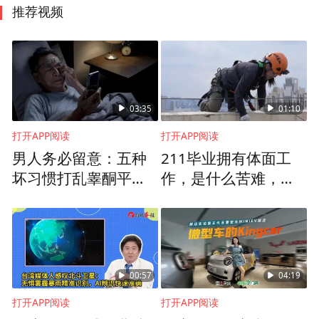
推荐视频
03:35
01:10
打开APP阅读
打开APP阅读
男人务必留意：五种
211毕业拥有体面工
坏习惯打乱睾酮平
作，是什么苦难，逼
衡，正在悄悄损耗寿
她站上百米高空拿命
命
换钱？
00:57
04:19
打开APP阅读
打开APP阅读