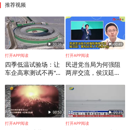
推荐视频
00:36
00:49
打开APP阅读
打开APP阅读
四季低温试验场：让
民进党当局为何强阻
车企高寒测试不再“靠
两岸交流，侯汉廷：
天吃饭”
害怕台湾人不仇恨大
陆
00:53
00:35
打开APP阅读
打开APP阅读