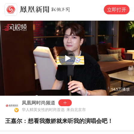
立即打开
00:00
07:08
14.5万
播放
凤凰网时尚频道
华人精英女性的时尚首选
来自北京市
王嘉尔：想看我撒娇就来听我的演唱会吧！