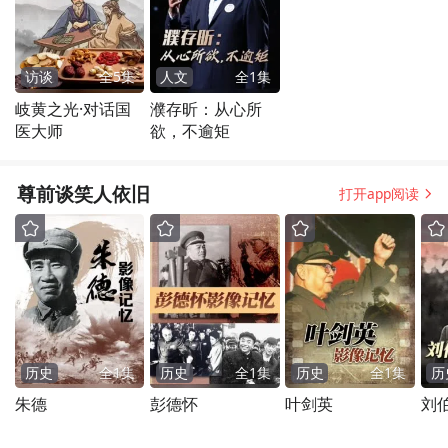
访谈
全
5
集
人文
全
1
集
岐黄之光·对话国
濮存昕：从心所
医大师
欲，不逾矩
尊前谈笑人依旧
打开app阅读
历史
全
1
集
历史
全
1
集
历史
全
1
集
历
朱德
彭德怀
叶剑英
刘