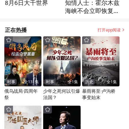
8月6日大千世界
知情人士：霍尔木兹
海峡不会立即恢复通
航
正在热播
打开app阅读
时事
全
131
集
时事
全
1
集
历史
全
1
集
俄乌战局·四周年
少年之死何以引爆
暴雨将至·卢沟桥
祭
法国？
事变始末