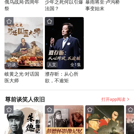
俄乌战局·四周年
少年之死何以引爆
暴雨将至·卢沟桥
祭
法国？
事变始末
访谈
全
5
集
人文
全
1
集
岐黄之光·对话国
濮存昕：从心所
医大师
欲，不逾矩
尊前谈笑人依旧
打开app阅读