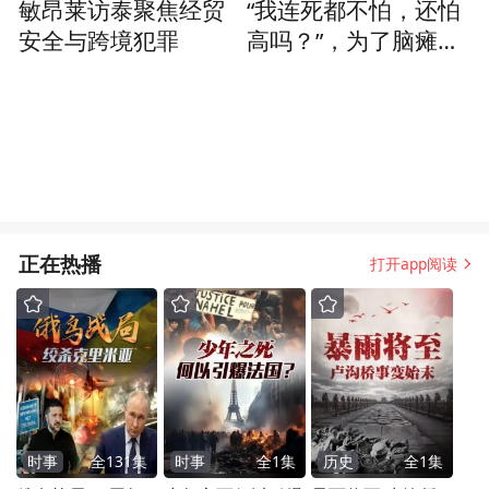
敏昂莱访泰聚焦经贸
“我连死都不怕，还怕
安全与跨境犯罪
高吗？”，为了脑瘫儿
子，她把自己挂上了1
00多米的高空
正在热播
打开app阅读
时事
全
131
集
时事
全
1
集
历史
全
1
集