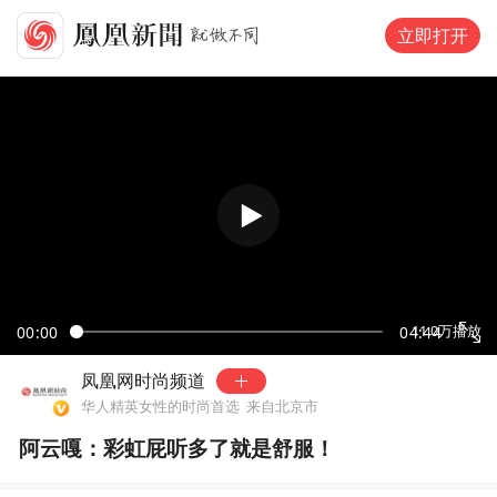
立即打开
00:00
04:44
11.0万
播放
凤凰网时尚频道
华人精英女性的时尚首选
来自北京市
阿云嘎：彩虹屁听多了就是舒服！