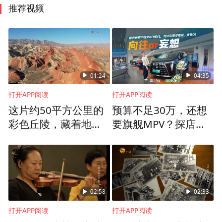
推荐视频
01:24
04:35
打开APP阅读
打开APP阅读
这片约50平方公里的
预算不足30万，还想
彩色丘陵，藏着地球
要旗舰MPV？探店传
亿万年的秘密
祺向往M8 PHEV L，
对比分析
02:58
02:33
打开APP阅读
打开APP阅读