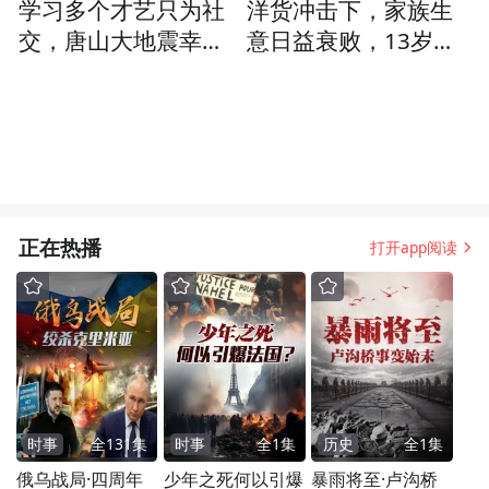
学习多个才艺只为社
洋货冲击下，家族生
交，唐山大地震幸存
意日益衰败，13岁考
者：喜欢人多的地
中秀才的黄宾虹成为
儿，内心是怕孤独
黄家唯一希望
正在热播
打开app阅读
时事
全
131
集
时事
全
1
集
历史
全
1
集
俄乌战局·四周年
少年之死何以引爆
暴雨将至·卢沟桥