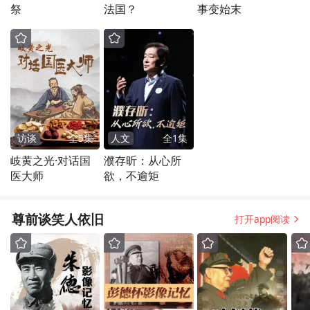
祭
法国？
事变始末
访谈
全
5
集
人文
全
1
集
岐黄之光·对话国
濮存昕：从心所
医大师
欲，不逾矩
尊前谈笑人依旧
打开app阅读