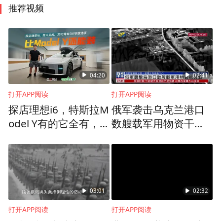
推荐视频
04:20
02:41
打开APP阅读
打开APP阅读
探店理想i6，特斯拉M
俄军袭击乌克兰港口
odel Y有的它全有，2
数艘载军用物资干货
5万价位不能错过的选
船
择
03:01
02:32
打开APP阅读
打开APP阅读