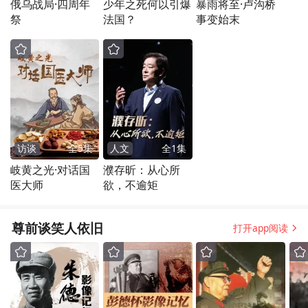
俄乌战局·四周年
少年之死何以引爆
暴雨将至·卢沟桥
祭
法国？
事变始末
访谈
全
5
集
人文
全
1
集
岐黄之光·对话国
濮存昕：从心所
医大师
欲，不逾矩
尊前谈笑人依旧
打开app阅读