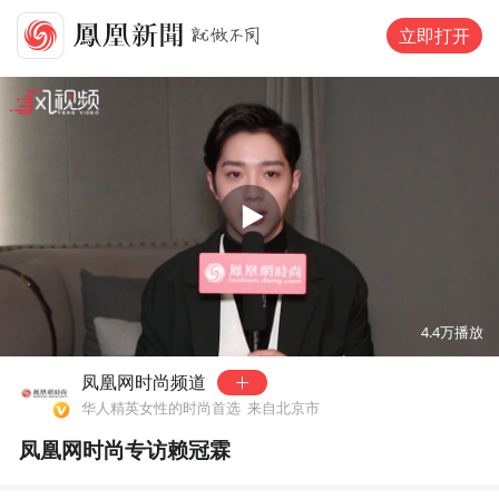
立即打开
00:00
03:31
4.4万
播放
凤凰网时尚频道
华人精英女性的时尚首选
来自北京市
凤凰网时尚专访赖冠霖