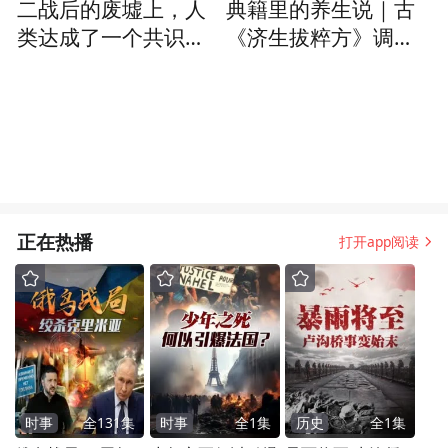
二战后的废墟上，人
典籍里的养生说｜古
类达成了一个共识：
《济生拔粹方》调理
贸易停火才能和平
现代亚健康
正在热播
打开app阅读
时事
全
131
集
时事
全
1
集
历史
全
1
集