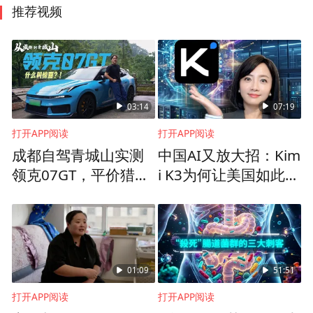
推荐视频
03:14
07:19
打开APP阅读
打开APP阅读
成都自驾青城山实测
中国AI又放大招：Kim
领克07GT，平价猎装
i K3为何让美国如此紧
破除全网刻板偏见
张？
01:09
51:51
打开APP阅读
打开APP阅读