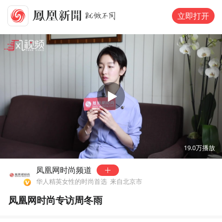
立即打开
00:00
05:38
19.0万
播放
凤凰网时尚频道
华人精英女性的时尚首选
来自北京市
凤凰网时尚专访周冬雨