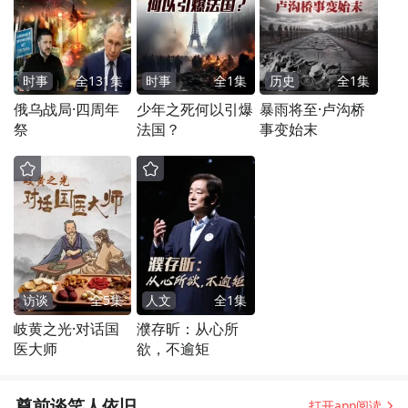
时事
全
131
集
时事
全
1
集
历史
全
1
集
俄乌战局·四周年
少年之死何以引爆
暴雨将至·卢沟桥
祭
法国？
事变始末
访谈
全
5
集
人文
全
1
集
岐黄之光·对话国
濮存昕：从心所
医大师
欲，不逾矩
尊前谈笑人依旧
打开app阅读