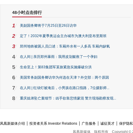
48小时点击排行
1
美副国务卿将于7月25日至26日访华
2
定了！2032年夏季奥运会主办城市为澳大利亚布里斯班
3
郑州地铁被困人员口述：车厢外水有一人多高 车厢内缺氧
4
在人间 | 亲历郑州暴雨：我用皮划艇救了一个孕妇
5
生命至上！第83集团军某旅紧急实施爆破分洪
6
美国常务副国务卿访华为何选在天津？外交部：两个原因
7
在人间 | 红绿灯被淹后，小男孩在路口指路，7位摄影师...
8
重庆姐弟坠亡案细节：凶手欲靠悲情蒙混 警方现场勘察发现...
凤凰新媒体介绍
投资者关系 Investor Relations
广告服务
诚征英才
保护隐
凤凰新媒体
版权所有
Copyright © 