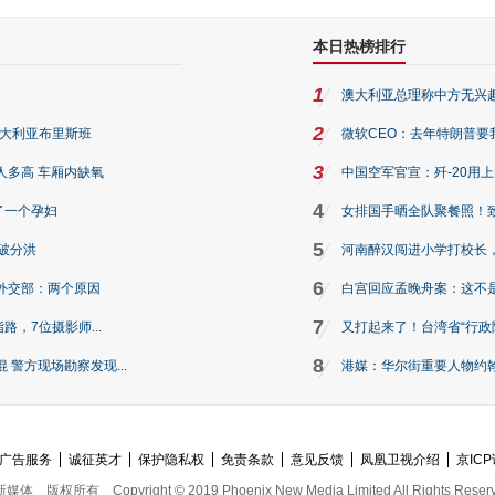
本日热榜排行
1
澳大利亚总理称中方无兴
2
澳大利亚布里斯班
微软CEO：去年特朗普要我们收
3
人多高 车厢内缺氧
中国空军官宣：歼-20用
4
了一个孕妇
女排国手晒全队聚餐照！
5
破分洪
河南醉汉闯进小学打校长，
6
外交部：两个原因
白宫回应孟晚舟案：这不
7
路，7位摄影师...
又打起来了！台湾省“行政院
8
警方现场勘察发现...
港媒：华尔街重要人物约翰·
广告服务
诚征英才
保护隐私权
免责条款
意见反馈
凤凰卫视介绍
京ICP
新媒体
版权所有
Copyright © 2019 Phoenix New Media Limited All Rights Reser