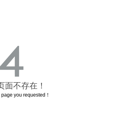
页面不存在！
he page you requested！
曲奇届的“爱马仕”把你的爱封在罐子里送给TA