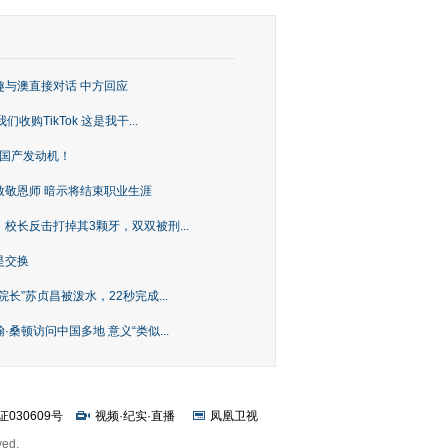
趣与澳直接对话 中方回应
购TikTok 这是我干...
上国产发动机！
致敬恩师 暗示将结束职业生涯
校长反击打掉其3颗牙，双双被刑...
是交换
长”苏贞昌被泼水，22秒完成...
桑顿访问中国多地 意义“类似...
证030609号
视频
·
纪实
·
直播
凤凰卫视
ved.