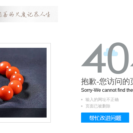
抱歉-您访问的
Sorry-We cannot find t
输入的网址不正确
页面已被删除
这个3.2米的长卷，还原了600岁的紫禁城