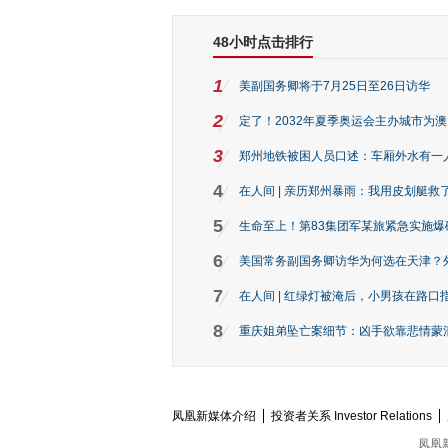
48小时点击排行
1
美副国务卿将于7月25日至26日访华
2
定了！2032年夏季奥运会主办城市为
3
郑州地铁被困人员口述：车厢外水有一
4
在人间 | 亲历郑州暴雨：我用皮划艇救
5
生命至上！第83集团军某旅紧急实施爆
6
美国常务副国务卿访华为何选在天津？
7
在人间 | 红绿灯被淹后，小男孩在路口指
8
重庆姐弟坠亡案细节：凶手欲靠悲情蒙混 
凤凰新媒体介绍
投资者关系 Investor Relations
凤凰