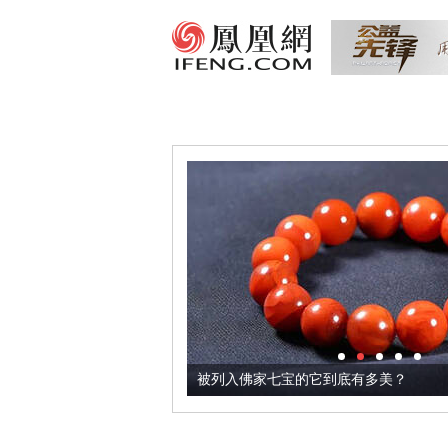
把它加到了牛轧糖里
被列入佛家七宝的它到底有多美？