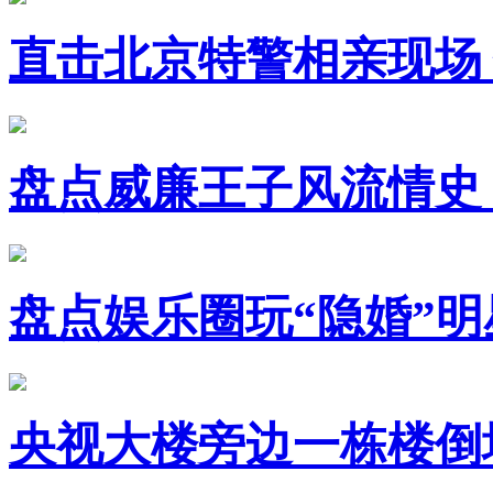
直击北京特警相亲现场
盘点威廉王子风流情史
盘点娱乐圈玩“隐婚”明
央视大楼旁边一栋楼倒