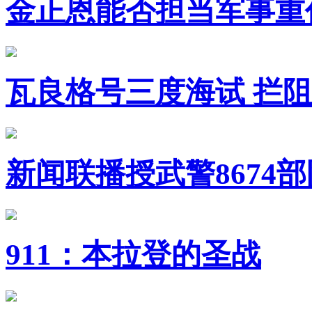
金正恩能否担当军事重
瓦良格号三度海试 拦
新闻联播授武警8674
911：本拉登的圣战