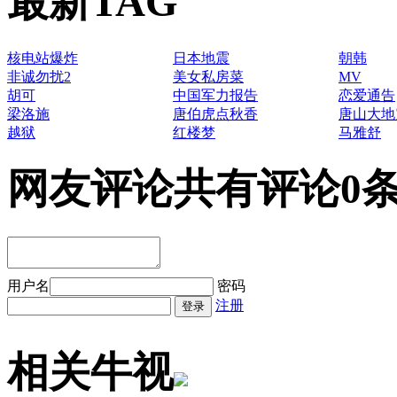
最新TAG
核电站爆炸
日本地震
朝韩
非诚勿扰2
美女私房菜
MV
胡可
中国军力报告
恋爱通告
梁洛施
唐伯虎点秋香
唐山大地
越狱
红楼梦
马雅舒
网友评论
共有评论0
用户名
密码
注册
相关牛视