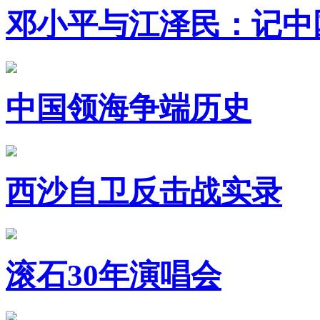
邓小平与江泽民：记中
中国领海争端历史
西沙自卫反击战实录
滚石30年演唱会