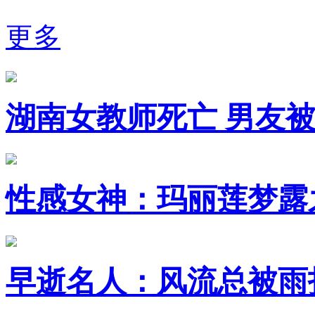
更多
湖南女教师死亡 男友
性感女神：玛丽莲梦露
早逝名人：风流总被雨