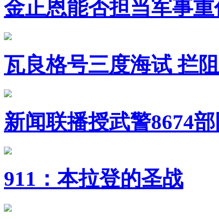
金正恩能否担当军事重
瓦良格号三度海试 拦
新闻联播授武警8674
911：本拉登的圣战