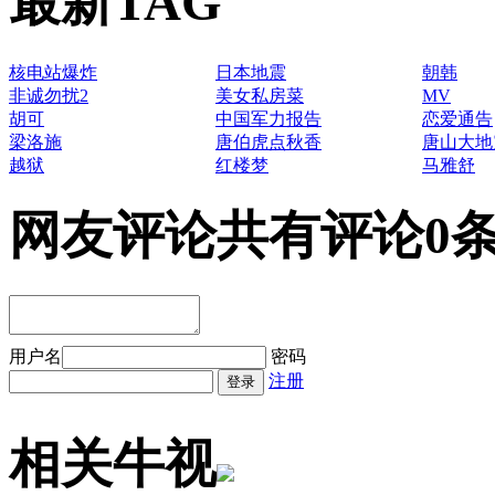
最新TAG
核电站爆炸
日本地震
朝韩
非诚勿扰2
美女私房菜
MV
胡可
中国军力报告
恋爱通告
梁洛施
唐伯虎点秋香
唐山大地
越狱
红楼梦
马雅舒
网友评论
共有评论0
用户名
密码
注册
相关牛视