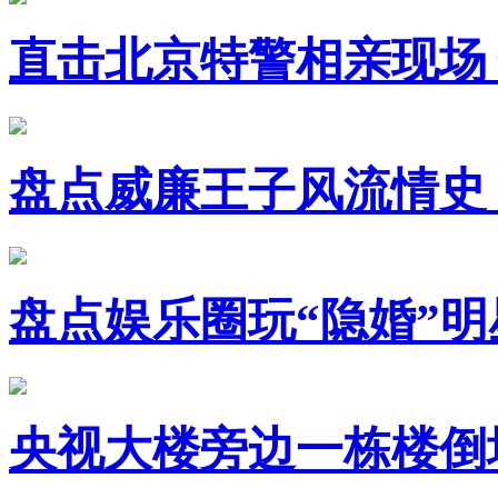
直击北京特警相亲现场
盘点威廉王子风流情史
盘点娱乐圈玩“隐婚”明
央视大楼旁边一栋楼倒