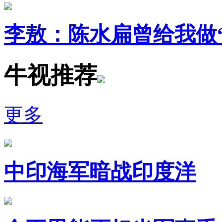
李敖：陈水扁曾给我做“
牛视推荐
更多
中印海军暗战印度洋