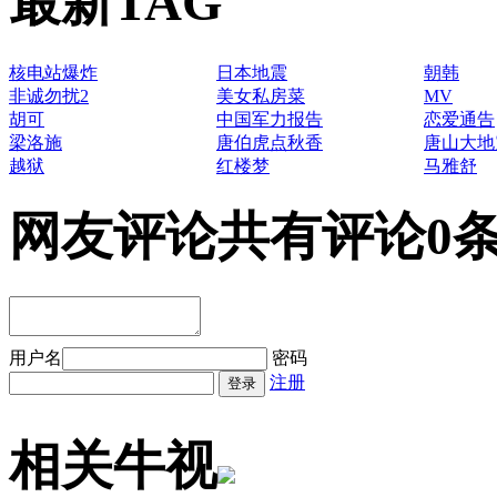
最新TAG
核电站爆炸
日本地震
朝韩
非诚勿扰2
美女私房菜
MV
胡可
中国军力报告
恋爱通告
梁洛施
唐伯虎点秋香
唐山大地
越狱
红楼梦
马雅舒
网友评论
共有评论0
用户名
密码
注册
相关牛视