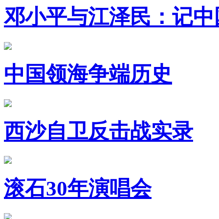
邓小平与江泽民：记中
中国领海争端历史
西沙自卫反击战实录
滚石30年演唱会