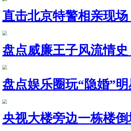
直击北京特警相亲现场
盘点威廉王子风流情史
盘点娱乐圈玩“隐婚”明
央视大楼旁边一栋楼倒