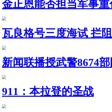
金正恩能否担当军事重
瓦良格号三度海试 拦
新闻联播授武警8674
911：本拉登的圣战