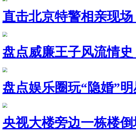
直击北京特警相亲现场
盘点威廉王子风流情史
盘点娱乐圈玩“隐婚”明
央视大楼旁边一栋楼倒