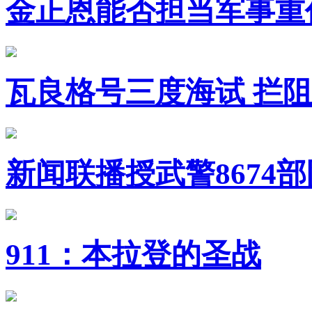
金正恩能否担当军事重
瓦良格号三度海试 拦
新闻联播授武警8674
911：本拉登的圣战