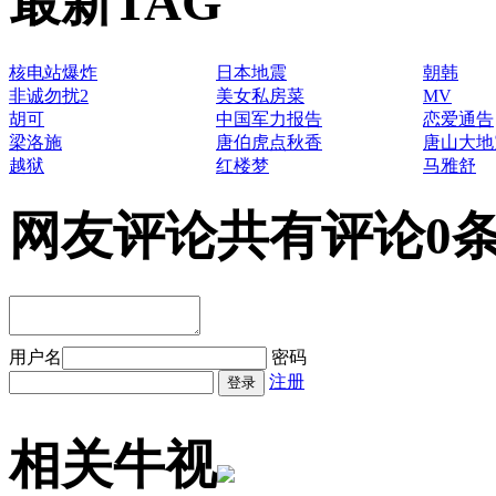
最新TAG
核电站爆炸
日本地震
朝韩
非诚勿扰2
美女私房菜
MV
胡可
中国军力报告
恋爱通告
梁洛施
唐伯虎点秋香
唐山大地
越狱
红楼梦
马雅舒
网友评论
共有评论0
用户名
密码
注册
相关牛视