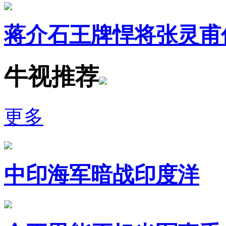
蒋介石王牌悍将张灵甫
牛视推荐
更多
中印海军暗战印度洋