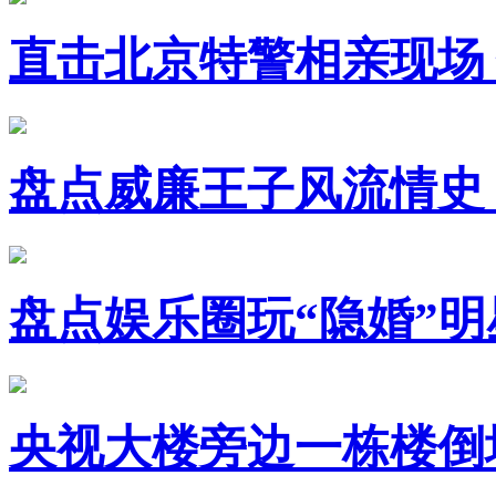
直击北京特警相亲现场
盘点威廉王子风流情史
盘点娱乐圈玩“隐婚”明
央视大楼旁边一栋楼倒