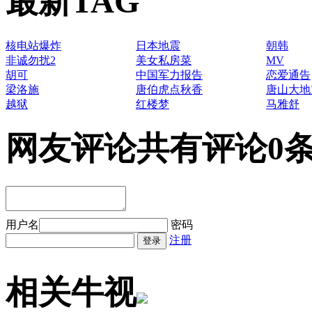
最新TAG
核电站爆炸
日本地震
朝韩
非诚勿扰2
美女私房菜
MV
胡可
中国军力报告
恋爱通告
梁洛施
唐伯虎点秋香
唐山大地
越狱
红楼梦
马雅舒
网友评论
共有评论0
用户名
密码
注册
相关牛视