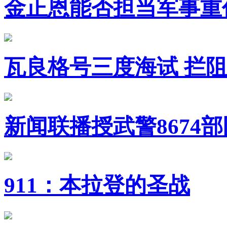
金正恩能否担当军事重
瓦良格号三度海试 拦
新闻联播授武警8674
911：本拉登的圣战