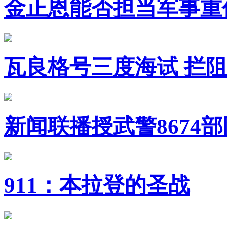
金正恩能否担当军事重
瓦良格号三度海试 拦
新闻联播授武警8674
911：本拉登的圣战