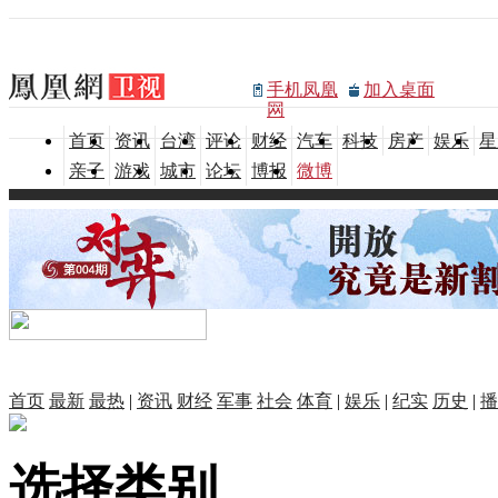
手机凤凰
加入桌面
网
首页
资讯
台湾
评论
财经
汽车
科技
房产
娱乐
星
亲子
游戏
城市
论坛
博报
微博
首页
最新
最热
|
资讯
财经
军事
社会
体育
|
娱乐
|
纪实
历史
|
播
选择类别