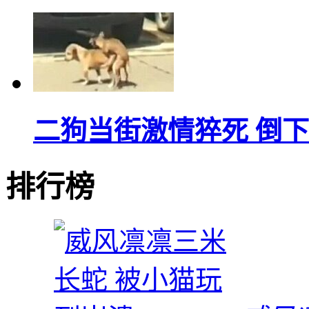
二狗当街激情猝死 倒
排行榜