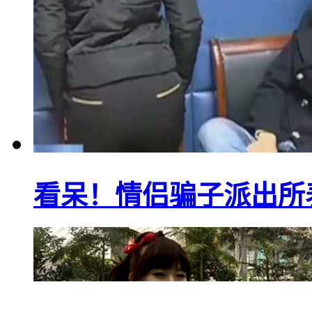
看呆！情侣骗子派出所