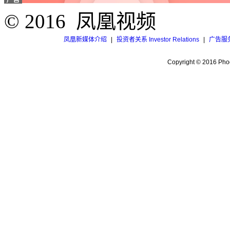
© 2016 凤凰视频
凤凰新媒体介绍
|
投资者关系 Investor Relations
|
广告服
Copyright © 2016 Phoe