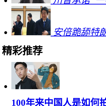
川普承诺“一
安倍跪舔特
精彩推荐
100年来中国人是如何