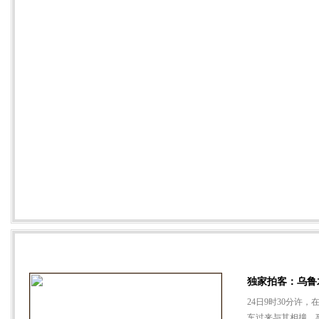
事故现场
独家拍客：乌鲁
24日9时30分许
车过来与其相撞。