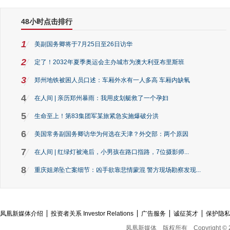
48小时点击排行
1
美副国务卿将于7月25日至26日访华
2
定了！2032年夏季奥运会主办城市为澳大利亚布里斯班
3
郑州地铁被困人员口述：车厢外水有一人多高 车厢内缺氧
4
在人间 | 亲历郑州暴雨：我用皮划艇救了一个孕妇
5
生命至上！第83集团军某旅紧急实施爆破分洪
6
美国常务副国务卿访华为何选在天津？外交部：两个原因
7
在人间 | 红绿灯被淹后，小男孩在路口指路，7位摄影师...
8
重庆姐弟坠亡案细节：凶手欲靠悲情蒙混 警方现场勘察发现...
凤凰新媒体介绍
投资者关系 Investor Relations
广告服务
诚征英才
保护隐
凤凰新媒体
版权所有
Copyright © 