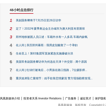
48小时点击排行
1
美副国务卿将于7月25日至26日访华
2
定了！2032年夏季奥运会主办城市为澳大利亚布里斯班
3
郑州地铁被困人员口述：车厢外水有一人多高 车厢内缺氧
4
在人间 | 亲历郑州暴雨：我用皮划艇救了一个孕妇
5
生命至上！第83集团军某旅紧急实施爆破分洪
6
美国常务副国务卿访华为何选在天津？外交部：两个原因
7
在人间 | 红绿灯被淹后，小男孩在路口指路，7位摄影师...
8
重庆姐弟坠亡案细节：凶手欲靠悲情蒙混 警方现场勘察发现...
凤凰新媒体介绍
投资者关系 Investor Relations
广告服务
诚征英才
保护隐
凤凰新媒体
版权所有
Copyright © 