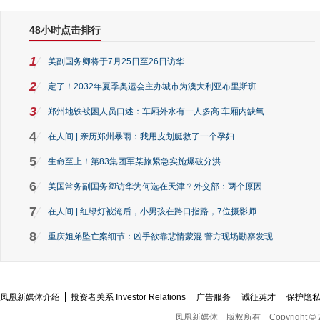
48小时点击排行
1
美副国务卿将于7月25日至26日访华
2
定了！2032年夏季奥运会主办城市为澳大利亚布里斯班
3
郑州地铁被困人员口述：车厢外水有一人多高 车厢内缺氧
4
在人间 | 亲历郑州暴雨：我用皮划艇救了一个孕妇
5
生命至上！第83集团军某旅紧急实施爆破分洪
6
美国常务副国务卿访华为何选在天津？外交部：两个原因
7
在人间 | 红绿灯被淹后，小男孩在路口指路，7位摄影师...
8
重庆姐弟坠亡案细节：凶手欲靠悲情蒙混 警方现场勘察发现...
凤凰新媒体介绍
投资者关系 Investor Relations
广告服务
诚征英才
保护隐
凤凰新媒体
版权所有
Copyright © 