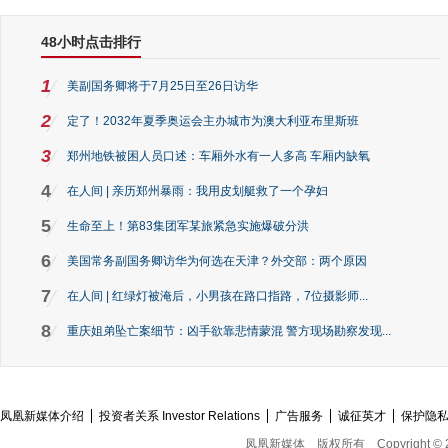
48小时点击排行
1
美副国务卿将于7月25日至26日访华
2
定了！2032年夏季奥运会主办城市为澳大利亚布里斯班
3
郑州地铁被困人员口述：车厢外水有一人多高 车厢内缺氧
4
在人间 | 亲历郑州暴雨：我用皮划艇救了一个孕妇
5
生命至上！第83集团军某旅紧急实施爆破分洪
6
美国常务副国务卿访华为何选在天津？外交部：两个原因
7
在人间 | 红绿灯被淹后，小男孩在路口指路，7位摄影师...
8
重庆姐弟坠亡案细节：凶手欲靠悲情蒙混 警方现场勘察发现...
凤凰新媒体介绍
投资者关系 Investor Relations
广告服务
诚征英才
保护隐
凤凰新媒体
版权所有
Copyright © 